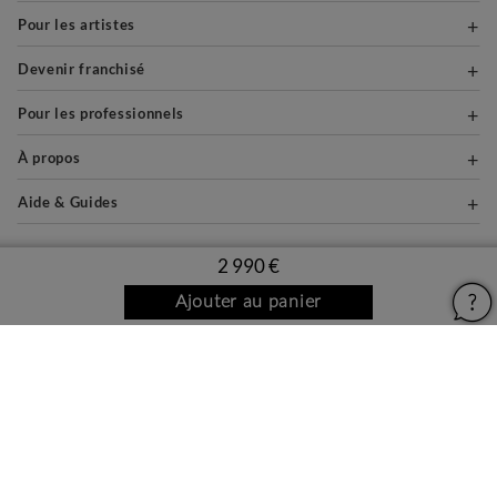
Pour les artistes
Devenir franchisé
Pour les professionnels
À propos
Aide & Guides
2 990 €
Mentions légales
Ajouter au panier
Conditions générales d'utilisation
Vie privée et cookies
Plan du site
PAIEMENTS SÉCURISÉS