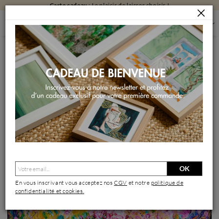
Carte cadeau
: Le plaisir de laisser choisir !
PEINTURES
PEINTURES PAR FORMAT
PEINTURES GRAND FORMAT
À L'ORÉE DU JARDIN D'ÉDEN
Peinture À l'orée du jardin d'Éden par Amblard Florence |
Tableau Paysages Nature Acrylique
OK
En vous inscrivant vous acceptez nos
CGV
et notre
politique de
confidentialité et cookies.