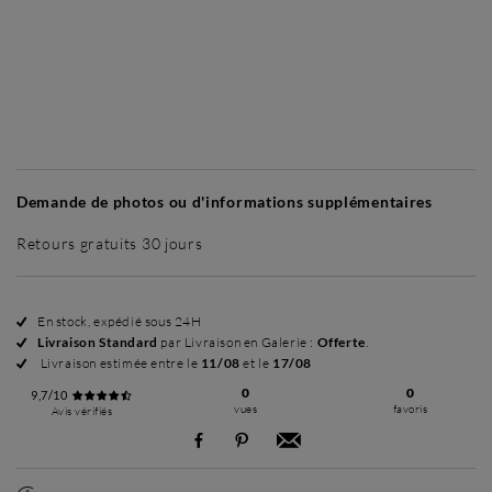
Sans cadre
Intemporel Mat
Intemporel Mat
+ 265 €
+ 265 €
Demande de photos ou d'informations supplémentaires
Retours gratuits 30 jours
En stock, expédié sous 24H
Livraison Standard
par Livraison en Galerie :
Offerte
.
Livraison estimée entre le
11/08
et le
17/08
0
0
9,7/10
vues
favoris
Avis vérifiés