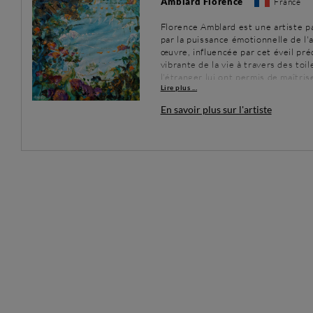
Amblard Florence
France
Florence Amblard est une artiste pa
par la puissance émotionnelle de l
œuvre, influencée par cet éveil pré
vibrante de la vie à travers des to
l'étranger lui ont permis de maîtri
Lire plus ...
son expression créative. Florence u
artistiques, capturant la beauté et
En savoir plus sur l'artiste