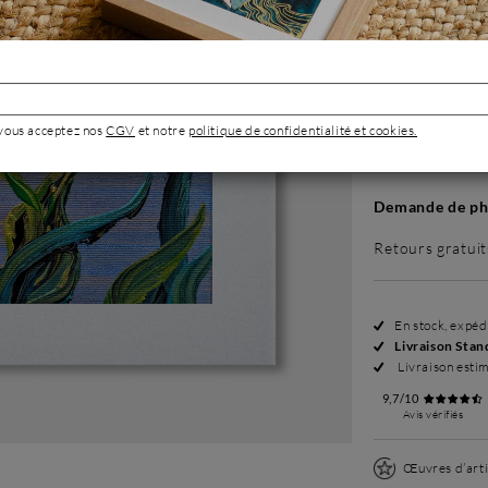
Sans cadre
299 €
 vous acceptez nos
CGV
et notre
politique de confidentialité et cookies.
Demande de pho
Retours gratuit
En stock, expé
Livraison Stan
Livraison esti
9,7/10
Avis vérifiés
Œuvres d’arti