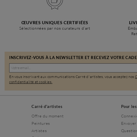
ŒUVRES UNIQUES CERTIFIÉES
LIV
Sélectionnées par nos curateurs d’art
Emba
Ret
INSCRIVEZ-VOUS À LA NEWSLETTER ET RECEVEZ VOTRE CADEA
En vous inscrivant aux communications Carré d'artistes, vous acceptez nos
confidentialité et cookies.
Carré d'artistes
Pour le
Offre du moment
Connexi
Peintures
Envoyer
Artistes
Questio