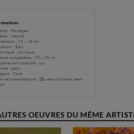
ormations
eme : Paysages
eme : Nature
imension : 25 x 25 cm
uleurs : Bleu
chnique : Acrylique
adres compatibles : 25 x 25 cm
ncadrement possible : oui
rmat : petit
pport : Toile
os recommandations : Œuvres d’artistes best-
ers
AUTRES OEUVRES DU MÊME ARTIST