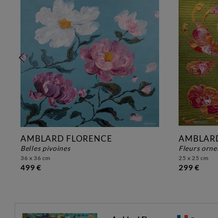
AMBLARD FLORENCE
AMBLAR
belles pivoines
fleurs orn
36 x 36 cm
25 x 25 cm
499 €
299 €