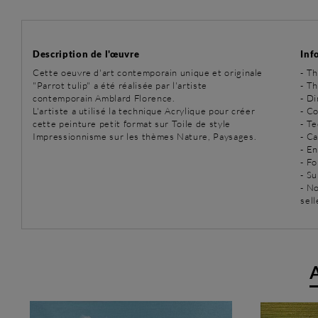
Description de l'œuvre
Inf
Cette oeuvre d'art contemporain unique et originale
-
Th
"Parrot tulip" a été réalisée par l'artiste
-
Th
contemporain Amblard Florence.
- D
L'artiste a utilisé la technique Acrylique pour créer
- Co
cette peinture petit format sur Toile de style
-
Te
Impressionnisme sur les thèmes Nature, Paysages.
- C
- E
- Fo
- Su
- N
sell