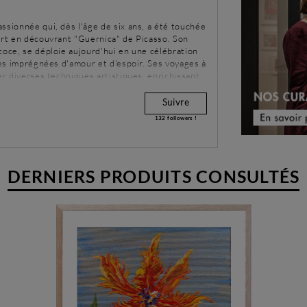
ssionnée qui, dès l'âge de six ans, a été touchée
'art en découvrant "Guernica" de Picasso. Son
coce, se déploie aujourd'hui en une célébration
iles imprégnées d'amour et d'espoir. Ses voyages à
ser diverses techniques artistiques, enrichissant
tilise ces mediums pour donner vie à ses visions
 la splendeur du monde naturel.
Suivre
132
followers !
DERNIERS PRODUITS CONSULTÉS