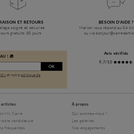
RAISON ET RETOURS
BESOIN D'AIDE ?
llage soigné et sécurisé
Marion vous répond au 04 8
ours gratuits 30 jours
ou via bonjour@carredarti
Avis vérifiés
U ! 🎁
9,7/10
OK
CGV
et notre
politique de
s artistes
À propos
on My Carré
Qui sommes-nous ?
 votre candidature
Les galeries
ns fréquentes
Nos engagements