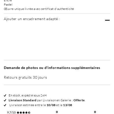
Encre
Pastel
Œuvre unique livrée avec certificat d'authenticité
Ajouter un encadrement adapté :
Sans cadre
Simplicité mat
Simplicité mat
Cont
+ 45 €
+ 50 €
Demande de photos ou d'informations supplémentaires
Retours gratuits 30 jours
En stock, expédié sous 24H
Livraison Standard
par Livraison en Galerie :
Offerte
.
Livraison estimée entre le
10/08
et le
13/08
0
0
9,7/10