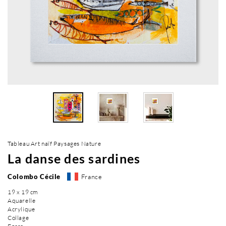
Tableau Art naïf Paysages Nature
La danse des sardines
Colombo Cécile
France
19 x 19 cm
Aquarelle
Acrylique
Collage