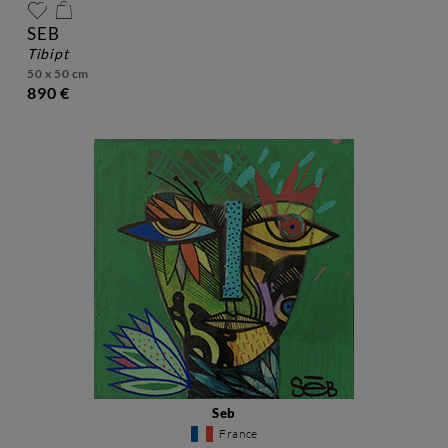
SEB
tibipt
50 x 50 cm
890 €
Seb
France