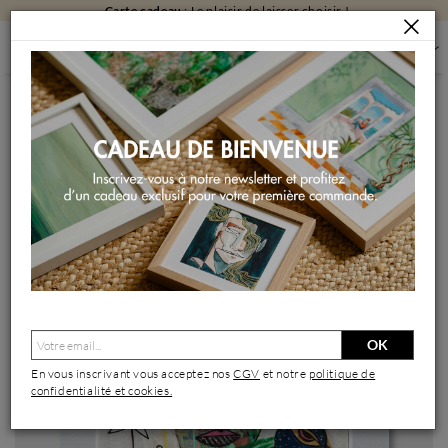
Carte cadeau
: Le plaisir de laisser choisir !
PEINTURES
PEINTURES PAR FORMAT
PEINTURES PETIT FORMAT
HEIANA ESPÉRANZA
Peinture Heiana Espéranza par Seb | Tableau Art Singulier
Portraits Bois Acrylique
OK
En vous inscrivant vous acceptez nos
CGV
et notre
politique de
confidentialité et cookies.