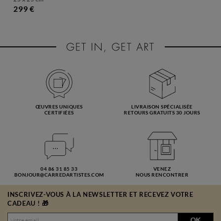
299 €
ŒUVRES UNIQUES
LIVRAISON SPÉCIALISÉE
CERTIFIÉES
RETOURS GRATUITS 30 JOURS
04 86 31 85 33
VENEZ
BONJOUR@CARREDARTISTES.COM
NOUS RENCONTRER
INSCRIVEZ-VOUS À LA NEWSLETTER ET RECEVEZ VOTRE
CADEAU ! 🎁
OK