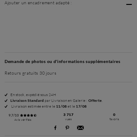
Ajouter un encadrement adapté :
Sans cadre
Simplicité mat
Simplicité mat
Si
+ 60 €
+ 60 €
Demande de photos ou d'informations supplémentaires
Retours gratuits 30 jours
En stock, expédié sous 24H
Livraison Standard
par Livraison en Galerie :
Offerte
.
Livraison estimée entre le
11/08
et le
17/08
3 717
0
9,7/10
vues
favoris
Avis vérifiés