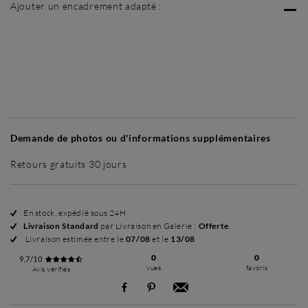
Ajouter un encadrement adapté :
Sans cadre
Simplicité mat
Simplicité mat
Si
+ 45 €
+ 45 €
Demande de photos ou d'informations supplémentaires
Retours gratuits 30 jours
En stock, expédié sous 24H
Livraison Standard
par Livraison en Galerie :
Offerte
.
Livraison estimée entre le
07/08
et le
13/08
0
0
9,7/10
vues
favoris
Avis vérifiés