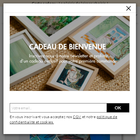
Carte cadeau
: Le plaisir de laisser choisir !
PEINTURES
PEINTURES PAR FORMAT
PEINTURES PETIT FORMAT
MAHANA OISO
Peinture Mahana oiso par Seb | Tableau Art Singulier Portraits
Bois Acrylique
OK
En vous inscrivant vous acceptez nos
CGV
et notre
politique de
confidentialité et cookies.