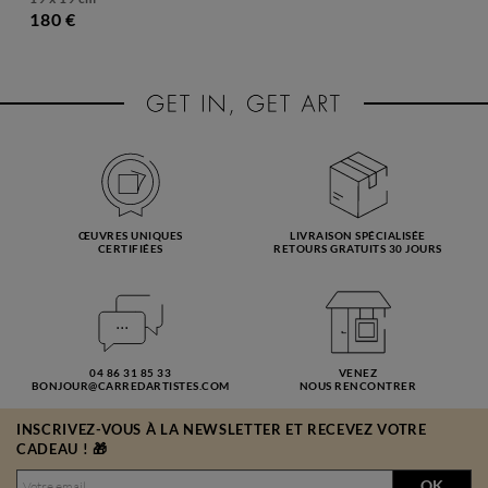
180 €
ŒUVRES UNIQUES
LIVRAISON SPÉCIALISÉE
CERTIFIÉES
RETOURS GRATUITS 30 JOURS
04 86 31 85 33
VENEZ
BONJOUR@CARREDARTISTES.COM
NOUS RENCONTRER
INSCRIVEZ-VOUS À LA NEWSLETTER ET RECEVEZ VOTRE
CADEAU ! 🎁
OK