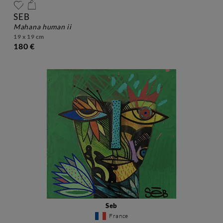
SEB
mahana human ii
19 x 19 cm
180 €
Seb
France