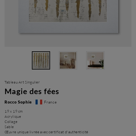
Tableau Art Singulier
Magie des fées
Rocco Sophie
France
19 x 19 cm
Acrylique
Collage
Sable
Œuvre unique livrée avec certificat d'authenticité