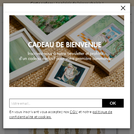
Carte cadeau
: Le plaisir de laisser choisir !
PEINTURES
PEINTURES PAR FORMAT
PEINTURES PETIT FORMAT
MAGIE DES FÉES
Peinture Magie des fées par Rocco Sophie | Tableau Art
Singulier Acrylique Collage Sable
OK
En vous inscrivant vous acceptez nos
CGV
et notre
politique de
confidentialité et cookies.