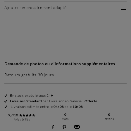
Ajouter un encadrement adapté :
Sans cadre
Simplicité mat
Simplicité mat
Si
+ 45 €
+ 45 €
Demande de photos ou d'informations supplémentaires
Retours gratuits 30 jours
En stock, expédié sous 24H
Livraison Standard
par Livraison en Galerie :
Offerte
.
Livraison estimée entre le
04/08
et le
10/08
0
0
9,7/10
vues
favoris
Avis vérifiés