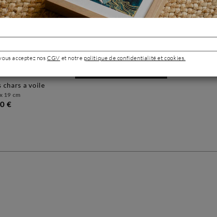
 vous acceptez nos
CGV
et notre
politique de confidentialité et cookies.
Voir toutes les
œuvres
es chars a voile
x 19 cm
0 €