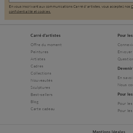
En vous inscrivant aux communications Carré d'artistes, vous acceptez nos
confidentialité et cookies.
Carré d'artistes
Pour le
Offre du moment
Connexi
Peintures
Envoyer
Artistes
Questio
Cadres
Deveni
Collections
En savoi
Nouveautés
Nous co
Sculptures
Pour le
Best-sellers
Blog
Pour les
Carte cadeau
Pour les
Mentions légales