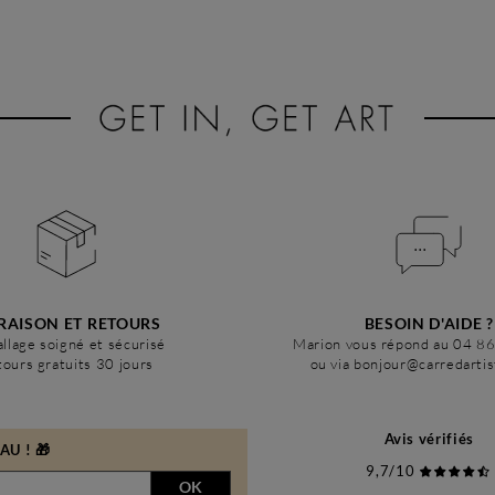
RAISON ET RETOURS
BESOIN D'AIDE ?
llage soigné et sécurisé
Marion vous répond au 04 8
ours gratuits 30 jours
ou via bonjour@carredarti
Avis vérifiés
U ! 🎁
9,7/10
OK