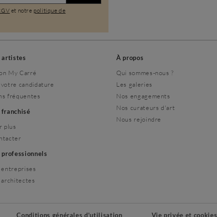
CGV
et notre
politique de
s artistes
À propos
on My Carré
Qui sommes-nous ?
 votre candidature
Les galeries
ns fréquentes
Nos engagements
Nos curateurs d'art
r franchisé
Nous rejoindre
r plus
ntacter
s professionnels
 entreprises
 architectes
Conditions générales d'utilisation
Vie privée et cookie