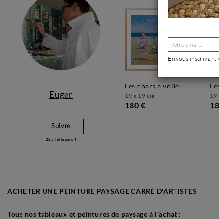
En vous inscrivant
les chars a voile
l
Euger
19 x 19 cm
19 
180 €
18
Suivre
285
followers !
ACHETER UNE PEINTURE PAYSAGE CARRÉ D'ARTISTES
Tous nos tableaux et peintures de paysage à l'achat :