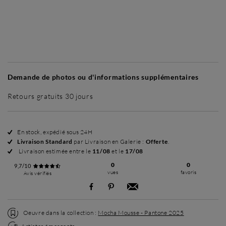
Sans cadre
Simplicité mat
Simplicité mat
Si
+ 70 €
+ 70 €
Demande de photos ou d'informations supplémentaires
Retours gratuits 30 jours
En stock, expédié sous 24H
Livraison Standard
par Livraison en Galerie :
Offerte
.
Livraison estimée entre le
11/08
et le
17/08
0
0
9,7/10
vues
favoris
Avis vérifiés
Oeuvre dans la collection :
Mocha Mousse - Pantone 2025