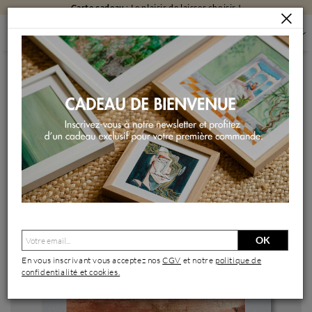
Carte cadeau
: Le plaisir de laisser choisir !
PEINTURES
PEINTURES PAR FORMAT
PEINTURES PETIT FORMAT
PRENDRE LE TEMPS
Peinture Prendre le temps par Dravet Brigitte | Tableau
OK
En vous inscrivant vous acceptez nos
CGV
et notre
politique de
confidentialité et cookies.