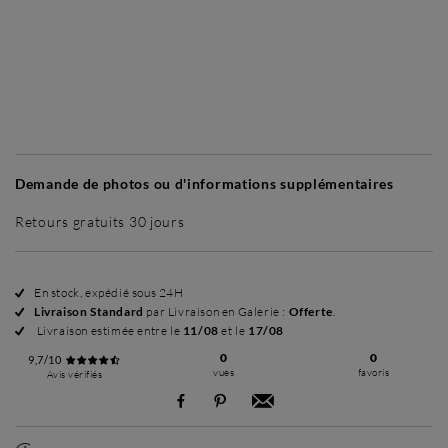
Sans cadre
Simplicité mat
Simplicité mat
Si
+ 70 €
+ 70 €
Demande de photos ou d'informations supplémentaires
Retours gratuits 30 jours
En stock, expédié sous 24H
Livraison Standard
par Livraison en Galerie :
Offerte
.
Livraison estimée entre le
11/08
et le
17/08
0
0
9,7/10
vues
favoris
Avis vérifiés