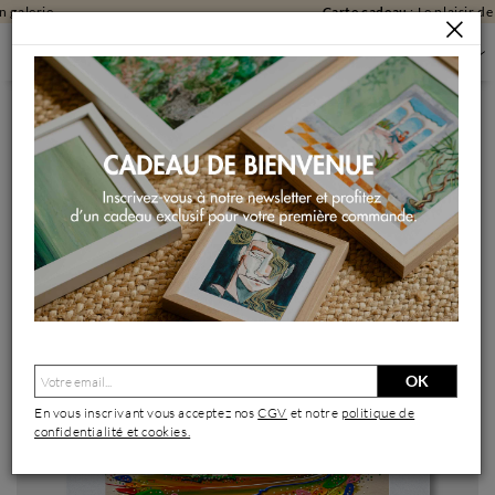
Carte cadeau
: Le plaisir de laisser choisir !
PEINTURES
PEINTURES PAR FORMAT
PEINTURES PETIT FORMAT
LE COUVREUR
Peinture Le couvreur par Fonteyne David | Tableau Figuratif
Acrylique
OK
En vous inscrivant vous acceptez nos
CGV
et notre
politique de
confidentialité et cookies.