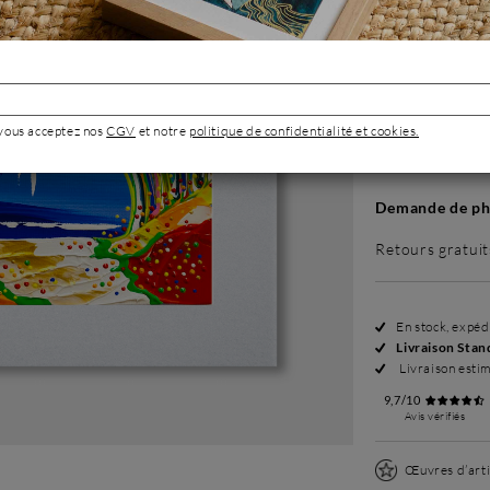
Sans cadre
180 €
 vous acceptez nos
CGV
et notre
politique de confidentialité et cookies.
Demande de pho
Retours gratuit
En stock, expé
Livraison Stan
Livraison esti
9,7/10
Avis vérifiés
Œuvres d’arti