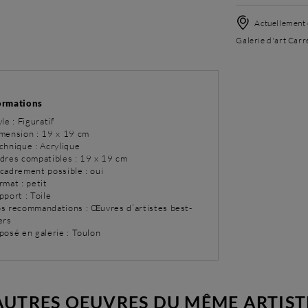
Actuellement 
Galerie d'art Carr
ormations
yle : Figuratif
imension : 19 x 19 cm
chnique : Acrylique
adres compatibles : 19 x 19 cm
ncadrement possible : oui
rmat : petit
pport : Toile
os recommandations : Œuvres d’artistes best-
ers
posé en galerie : Toulon
AUTRES OEUVRES DU MÊME ARTIST