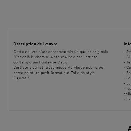
Description de l'œuvre
Inf
Cette oeuvre d'art contemporain unique et originale
-
St
"Par delà le chemin" a été réalisée par l'artiste
- D
contemporain Fonteyne David.
-
Te
L'artiste a utilisé la technique Acrylique pour créer
- C
cette peinture petit format sur Toile de style
- E
Figuratif.
- Fo
- Su
- N
sell
- Ex