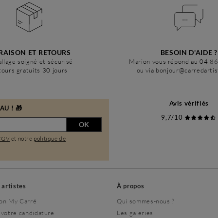
RAISON ET RETOURS
BESOIN D'AIDE ?
llage soigné et sécurisé
Marion vous répond au 04 8
ours gratuits 30 jours
ou via bonjour@carredarti
Avis vérifiés
U ! 🎁
9,7/10
OK
CGV
et notre
politique de
s artistes
À propos
on My Carré
Qui sommes-nous ?
 votre candidature
Les galeries