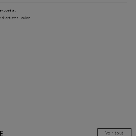
exposé à :
é d'artistes Toulon
E
Voir tout