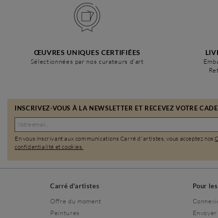
ŒUVRES UNIQUES CERTIFIÉES
LIV
Sélectionnées par nos curateurs d’art
Emba
Ret
INSCRIVEZ-VOUS À LA NEWSLETTER ET RECEVEZ VOTRE CADEA
En vous inscrivant aux communications Carré d'artistes, vous acceptez nos
confidentialité et cookies.
Carré d'artistes
Pour le
Offre du moment
Connexi
Peintures
Envoyer