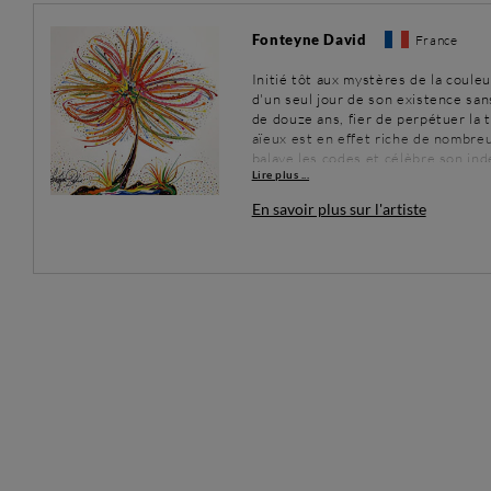
Fonteyne David
France
Initié tôt aux mystères de la coule
d'un seul jour de son existence sans
de douze ans, fier de perpétuer la t
aïeux est en effet riche de nombreus
balaye les codes et célèbre son in
Lire plus ...
illimitées du travail créatif, il livr
travers ses marines et ses paysage
En savoir plus sur l'artiste
nouveaux territoires.