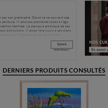
ur par son grand-père, David ne se souvient pas
 peinture. Il vend ses premières toiles à l'âge
radition familiale. Le parcours artistique de ses
es distinctions. Il laisse libre cours à ses élans,
dépendance. Enflammé par les possibilités
e tout son être dans chacune de ses toiles. A
s, David propose au public d'explorer de
Suivre
1664
followers !
DERNIERS PRODUITS CONSULTÉS