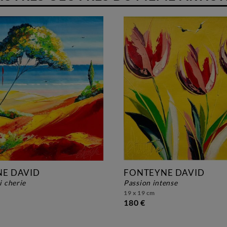
E DAVID
FONTEYNE DAVID
oi cherie
passion intense
19 x 19 cm
180 €