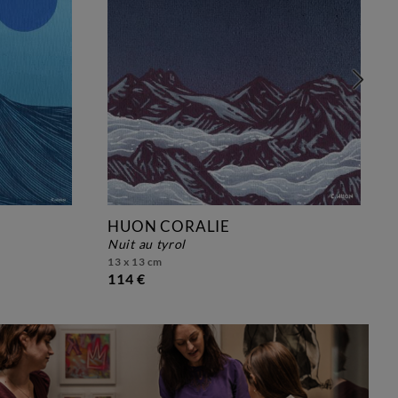
HUON CORALIE
nuit au tyrol
13 x 13 cm
114 €