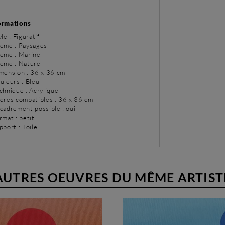
ormations
yle : Figuratif
eme : Paysages
eme : Marine
eme : Nature
imension : 36 x 36 cm
uleurs : Bleu
chnique : Acrylique
adres compatibles : 36 x 36 cm
ncadrement possible : oui
rmat : petit
pport : Toile
AUTRES OEUVRES DU MÊME ARTIST