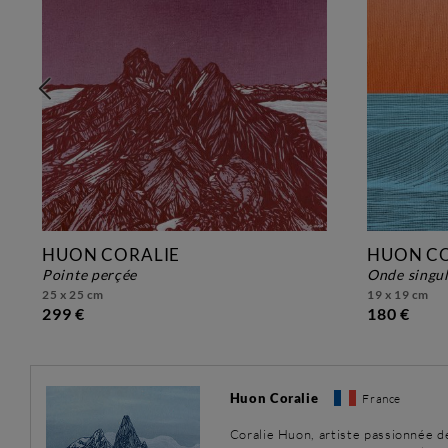
HUON CORALIE
HUON CO
pointe perçée
onde singu
25 x 25 cm
19 x 19 cm
299 €
180 €
Huon Coralie
France
Coralie Huon, artiste passionnée d