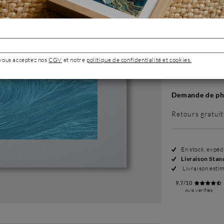
Sans cadre
499 €
 vous acceptez nos
CGV
et notre
politique de confidentialité et cookies.
Demande de pho
Retours gratuit
En stock, expé
Livraison Stan
Livraison esti
9,7/10
Avis vérifiés