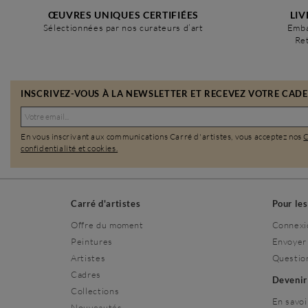
ŒUVRES UNIQUES CERTIFIÉES
LIV
Sélectionnées par nos curateurs d’art
Emba
Ret
INSCRIVEZ-VOUS À LA NEWSLETTER ET RECEVEZ VOTRE CADEA
En vous inscrivant aux communications Carré d'artistes, vous acceptez nos
confidentialité et cookies.
Carré d'artistes
Pour le
Offre du moment
Connexi
Peintures
Envoyer
Artistes
Questio
Cadres
Deveni
Collections
En savoi
Nouveautés