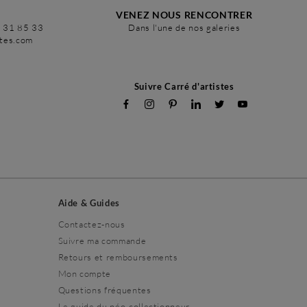
VENEZ NOUS RENCONTRER
6 31 85 33
Dans l'une de nos galeries
stes.com
Suivre Carré d'artistes
Aide & Guides
Contactez-nous
Suivre ma commande
Retours et remboursements
Mon compte
Questions fréquentes
Le guide du néo-collectionneur