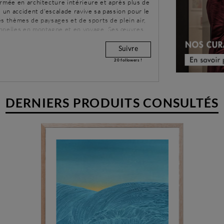
ormée en architecture intérieure et après plus de
, un accident d'escalade ravive sa passion pour le
s thèmes de paysages et de sports de plein air,
onnelles en montagne et en voyage. Ses œuvres,
re en bombe, captivent par leur trait unique et
Suivre
20
followers !
DERNIERS PRODUITS CONSULTÉS