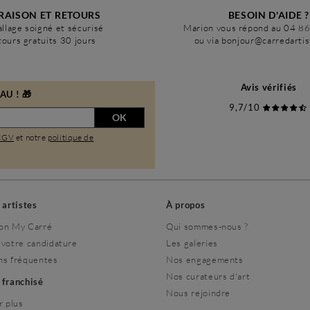
RAISON ET RETOURS
BESOIN D'AIDE ?
llage soigné et sécurisé
Marion vous répond au 04 8
ours gratuits 30 jours
ou via bonjour@carredarti
Avis vérifiés
U ! 🎁
9,7/10
OK
CGV
et notre
politique de
s artistes
À propos
on My Carré
Qui sommes-nous ?
 votre candidature
Les galeries
ns fréquentes
Nos engagements
Nos curateurs d'art
r franchisé
Nous rejoindre
r plus