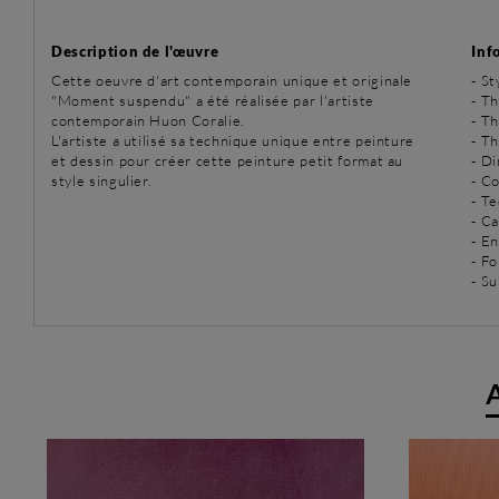
Description de l'œuvre
Inf
Cette oeuvre d'art contemporain unique et originale
-
St
"Moment suspendu" a été réalisée par l'artiste
-
Th
contemporain Huon Coralie.
-
Th
L'artiste a utilisé sa technique unique entre peinture
-
Th
et dessin pour créer cette peinture petit format au
- D
style singulier.
- Co
-
Te
- C
- E
- Fo
- Su