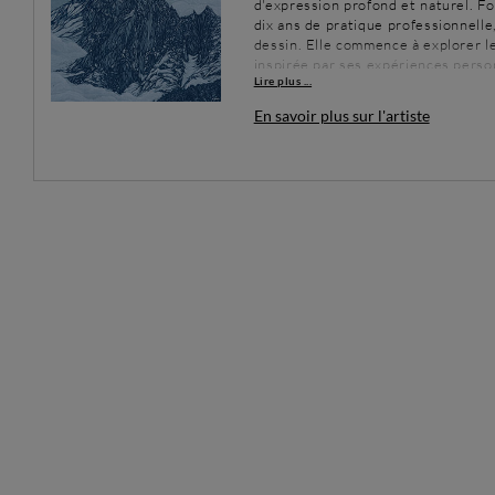
d'expression profond et naturel. F
dix ans de pratique professionnelle
dessin. Elle commence à explorer le
inspirée par ses expériences pers
Lire plus ...
mêlant peinture acrylique et peintu
leurs couleurs vibrantes.
En savoir plus sur l'artiste