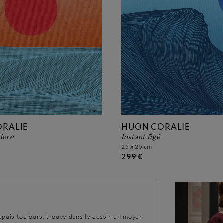
RALIE
HUON CORALIE
lière
instant figé
25 x 25 cm
299 €
epuis toujours, trouve dans le dessin un moyen