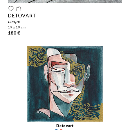
DETOVART
loupe
19 x 19 cm
180 €
Detovart