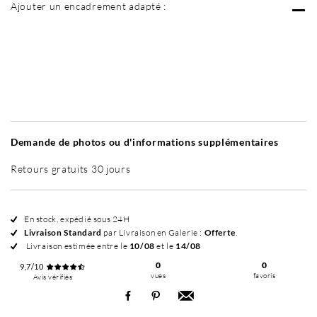
Ajouter un encadrement adapté :
Sans cadre
Simplicité mat
Simplicité mat
Si
+ 35 €
+ 35 €
Demande de photos ou d'informations supplémentaires
Retours gratuits 30 jours
En stock, expédié sous 24H
Livraison Standard
par Livraison en Galerie :
Offerte
.
Livraison estimée entre le
10/08
et le
14/08
0
0
9,7/10
vues
favoris
Avis vérifiés