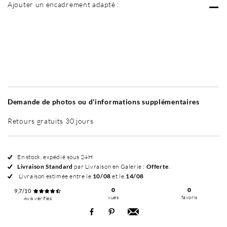
Ajouter un encadrement adapté :
Sans cadre
Simplicité mat
Simplicité mat
Si
+ 70 €
+ 70 €
Demande de photos ou d'informations supplémentaires
Retours gratuits 30 jours
En stock, expédié sous 24H
Livraison Standard
par Livraison en Galerie :
Offerte
.
Livraison estimée entre le
10/08
et le
14/08
0
0
9,7/10
vues
favoris
Avis vérifiés