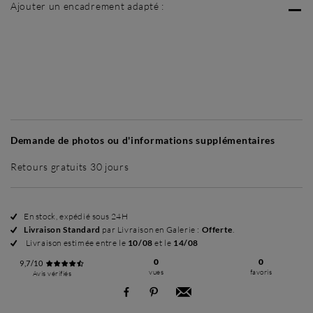
Ajouter un encadrement adapté :
Sans cadre
Simplicité mat
Simplicité mat
Si
+ 45 €
+ 45 €
Demande de photos ou d'informations supplémentaires
Retours gratuits 30 jours
En stock, expédié sous 24H
Livraison Standard
par Livraison en Galerie :
Offerte
.
Livraison estimée entre le
10/08
et le
14/08
0
0
9,7/10
vues
favoris
Avis vérifiés