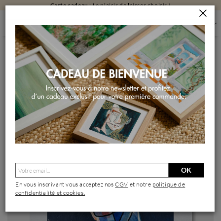
Carte cadeau
: Le plaisir de laisser choisir !
PEINTURES
PEINTURES PAR FORMAT
PEINTURES PETIT FORMAT
COEUR D'EAU
Peinture coeur d'eau par Detovart | Tableau Figuratif Portraits
Acrylique Feuille d'or
OK
En vous inscrivant vous acceptez nos
CGV
et notre
politique de
confidentialité et cookies.