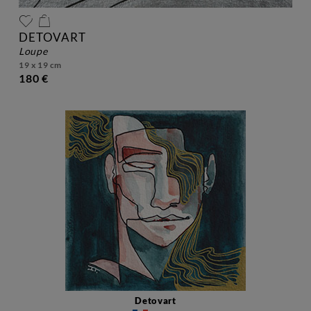
DETOVART
loupe
19 x 19 cm
180 €
Detovart