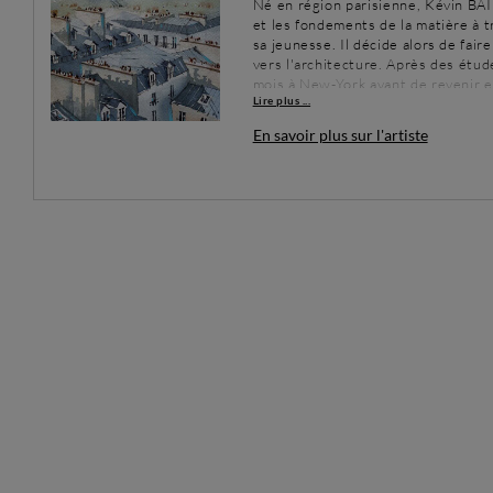
Né en région parisienne, Kévin BAI
et les fondements de la matière à tr
sa jeunesse. Il décide alors de fair
vers l'architecture. Après des étude
mois à New-York avant de revenir 
Lire plus ...
vers sa passion : la création. Il util
émotions que lui procurent l'archit
En savoir plus sur l'artiste