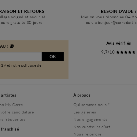
RAISON ET RETOURS
BESOIN D'AIDE ?
llage soigné et sécurisé
Marion vous répond au 04 8
ours gratuits 30 jours
ou via bonjour@carredarti
Avis vérifiés
U ! 🎁
9,7/10
OK
CGV
et notre
politique de
s artistes
À propos
on My Carré
Qui sommes-nous ?
 votre candidature
Les galeries
ns fréquentes
Nos engagements
Nos curateurs d'art
r franchisé
Nous rejoindre