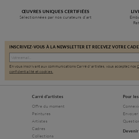
ŒUVRES UNIQUES CERTIFIÉES
LIV
Sélectionnées par nos curateurs d’art
Emba
Ret
INSCRIVEZ-VOUS À LA NEWSLETTER ET RECEVEZ VOTRE CADEA
En vous inscrivant aux communications Carré d'artistes, vous acceptez nos
confidentialité et cookies.
Carré d'artistes
Pour le
Offre du moment
Connexi
Peintures
Envoyer
Artistes
Questio
Cadres
Deveni
Collections