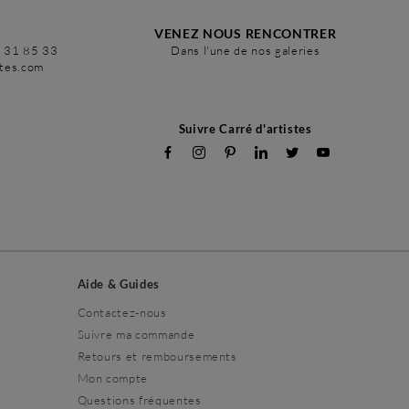
VENEZ NOUS RENCONTRER
6 31 85 33
Dans l'une de nos galeries
stes.com
Suivre Carré d'artistes
Aide & Guides
Contactez-nous
Suivre ma commande
Retours et remboursements
Mon compte
Questions fréquentes