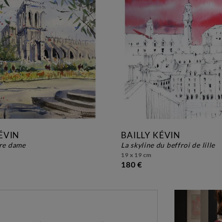
ÉVIN
BAILLY KÉVIN
tre dame
la skyline du beffroi de lille
19 x 19 cm
180 €