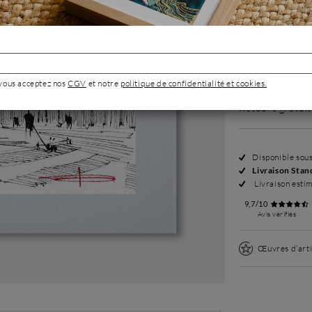
180 €
Demande de pho
 vous acceptez nos
CGV
et notre
politique de confidentialité et cookies.
Retours gratuit
Disponible sou
Livraison Stan
Livraison esti
9,7/10
Avis vérifiés
Œuvres d’arti