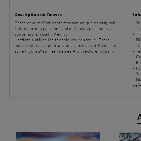
Description de l'œuvre
Inf
Cette oeuvre d'art contemporain unique et originale
-
St
"Monochrome parisien" a été réalisée par l'artiste
-
Th
contemporain Bailly Kévin .
-
Th
L'artiste a utilisé les techniques Aquarelle, Encre
- D
pour créer cette peinture petit format sur Papier de
-
Te
style Figuratif sur les thèmes Architecture, Urbain.
-
Te
- C
- E
- Fo
- Su
- N
sell