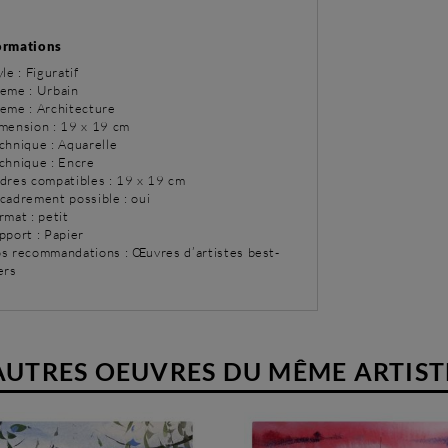
ormations
yle : Figuratif
eme : Urbain
eme : Architecture
imension : 19 x 19 cm
chnique : Aquarelle
chnique : Encre
adres compatibles : 19 x 19 cm
ncadrement possible : oui
rmat : petit
pport : Papier
os recommandations : Œuvres d’artistes best-
ers
AUTRES OEUVRES DU MÊME ARTIST