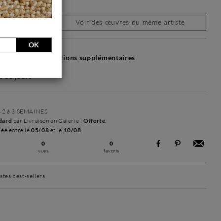
Voir des œuvres du même artiste
OK
tos ou d'informations supplémentaires
s 30 jours
s 2 à 3 SEMAINES
dard
par Livraison en Galerie :
Offerte
.
mée entre le
05/08
et le
10/08
0
0
vues
favoris
stes best-sellers