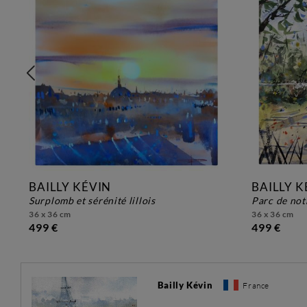
BAILLY KÉVIN
BAILLY K
surplomb et sérénité lillois
parc de no
36 x 36 cm
36 x 36 cm
499 €
499 €
Bailly Kévin
France