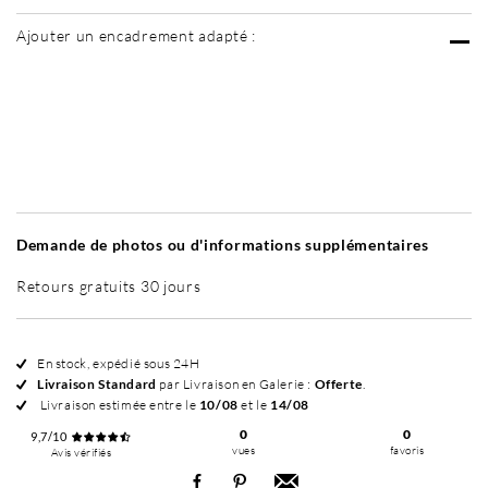
Ajouter un encadrement adapté :
Sans cadre
Simplicité mat
Simplicité mat
Si
+ 70 €
+ 70 €
Demande de photos ou d'informations supplémentaires
Retours gratuits 30 jours
En stock, expédié sous 24H
Livraison Standard
par Livraison en Galerie :
Offerte
.
Livraison estimée entre le
10/08
et le
14/08
0
0
9,7/10
vues
favoris
Avis vérifiés