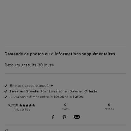
Sans cadre
Simplicité mat
Simplicité mat
Si
+ 35 €
+ 35 €
Demande de photos ou d'informations supplémentaires
Retours gratuits 30 jours
En stock, expédié sous 24H
Livraison Standard
par Livraison en Galerie :
Offerte
.
Livraison estimée entre le
10/08
et le
13/08
0
0
9,7/10
vues
favoris
Avis vérifiés