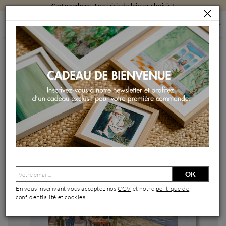
Carte cadeau
: Le plaisir de laisser choisir !
PEINTURES
PEINTURES PAR FORMAT
PEINTURES PETIT FORMAT
BOUQUINISTES SUR LES QUAIS
Peinture Bouquinistes sur les quais par Decoudun Jean
charles | Tableau Figuratif Urbain Aquarelle
OK
En vous inscrivant vous acceptez nos
CGV
et notre
politique de
confidentialité et cookies.