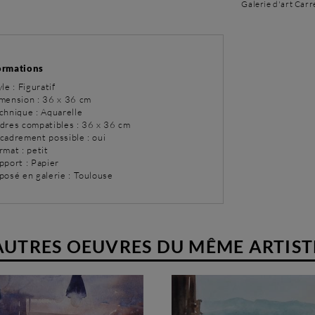
Galerie d'art Carr
ormations
yle : Figuratif
imension : 36 x 36 cm
chnique : Aquarelle
adres compatibles : 36 x 36 cm
ncadrement possible : oui
rmat : petit
pport : Papier
posé en galerie : Toulouse
AUTRES OEUVRES DU MÊME ARTIST