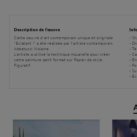
Description de l'œuvre
Inf
Cette oeuvre d'art contemporain unique et originale
-
St
"Eclatant !" a été réalisée par l'artiste contemporain
- D
Abbatucci Violaine.
-
Te
L'artiste a utilisé la technique Aquarelle pour créer
- C
cette peinture petit format sur Papier de style
- E
Figuratif.
- Fo
- Su
- Ex