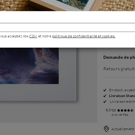
Sans cadre
499 €
 vous acceptez nos
CGV
et notre
politique de confidentialité et cookies.
Demande de pho
Retours gratuit
En stock, expé
Livraison Stan
Livraison esti
9,7/10
Avis vérifiés
Actuellement 