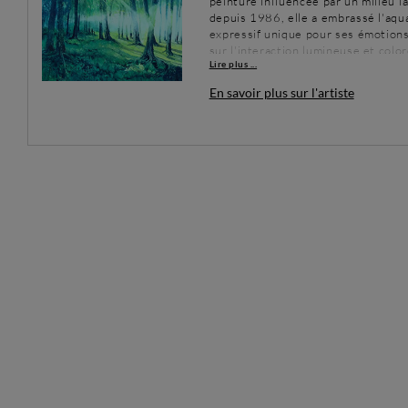
peinture influencée par un milieu fa
depuis 1986, elle a embrassé l'aqu
expressif unique pour ses émotions 
sur l'interaction lumineuse et colo
Lire plus ...
l'éphémère et invitent à l'émotion.
En savoir plus sur l'artiste