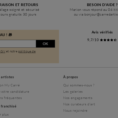
RAISON ET RETOURS
BESOIN D'AIDE ?
llage soigné et sécurisé
Marion vous répond au 04 8
ours gratuits 30 jours
ou via bonjour@carredarti
Avis vérifiés
U ! 🎁
9,7/10
OK
CGV
et notre
politique de
s artistes
À propos
on My Carré
Qui sommes-nous ?
 votre candidature
Les galeries
ns fréquentes
Nos engagements
Nos curateurs d'art
r franchisé
Nous rejoindre
r plus