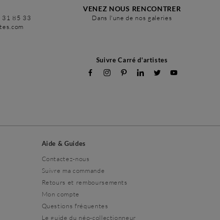
VENEZ NOUS RENCONTRER
6 31 85 33
Dans l'une de nos galeries
stes.com
Suivre Carré d'artistes
Aide & Guides
Contactez-nous
Suivre ma commande
Retours et remboursements
Mon compte
Questions fréquentes
Le guide du néo-collectionneur