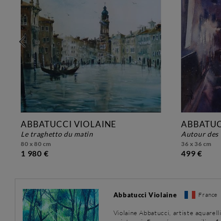
ABBATUCCI VIOLAINE
ABBATUC
le traghetto du matin
autour des 
80 x 80 cm
36 x 36 cm
1 980 €
499 €
Abbatucci Violaine
France
Violaine Abbatucci, artiste aquarel