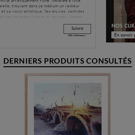
milial artistiquement riche. Installée à Nice
arelle, trouvant dans ce médium un vecteur
et sa vision artistique. Ses œuvres, centrées
rée des paysages urbains et naturels, captent
Suivre
466
followers !
DERNIERS PRODUITS CONSULTÉS