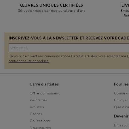
ŒUVRES UNIQUES CERTIFIÉES
LIV
Sélectionnées par nos curateurs d’art
Emba
Ret
INSCRIVEZ-VOUS À LA NEWSLETTER ET RECEVEZ VOTRE CADEA
En vous inscrivant aux communications Carré d'artistes, vous acceptez nos
confidentialité et cookies.
Carré d'artistes
Pour le
Offre du moment
Connexi
Peintures
Envoyer
Artistes
Questio
Cadres
Deveni
Collections
En savoi
Nouveautés