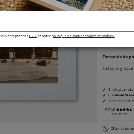
Sans cadre
299 €
 vous acceptez nos
CGV
et notre
politique de confidentialité et cookies.
Demande de pho
Retours gratuit
En stock, expé
Livraison Stan
Livraison esti
9,7/10
Avis vérifiés
Œuvres de no