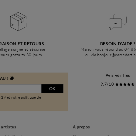
RAISON ET RETOURS
BESOIN D'AIDE ?
llage soigné et sécurisé
Marion vous répond au 04 8
ours gratuits 30 jours
ou via bonjour@carredarti
Avis vérifiés
U ! 🎁
9,7/10
OK
CGV
et notre
politique de
s artistes
À propos