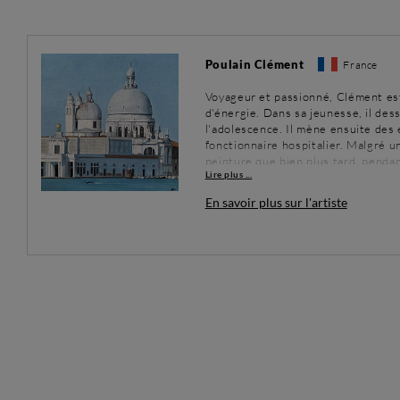
Poulain Clément
France
Voyageur et passionné, Clément est 
d'énergie. Dans sa jeunesse, il de
l'adolescence. Il mène ensuite des
fonctionnaire hospitalier. Malgré un
peinture que bien plus tard, penda
Lire plus ...
ses enfants, il réalise alors ses pr
peintre amateur. Aujourd'hui, Cléme
En savoir plus sur l'artiste
jour son style et sa technique.