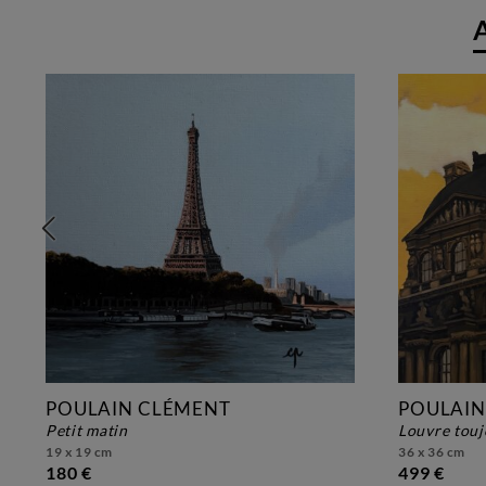
POULAIN CLÉMENT
POULAIN
petit matin
louvre tou
19 x 19 cm
36 x 36 cm
180 €
499 €