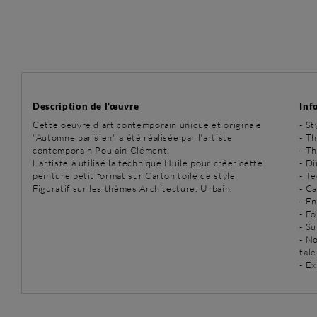
Description de l'œuvre
Inf
Cette oeuvre d'art contemporain unique et originale
-
St
"Automne parisien" a été réalisée par l'artiste
-
Th
contemporain Poulain Clément.
-
Th
L'artiste a utilisé la technique Huile pour créer cette
- D
peinture petit format sur Carton toilé de style
-
Te
Figuratif sur les thèmes Architecture, Urbain.
- C
- E
- Fo
- Su
- N
tal
- Ex