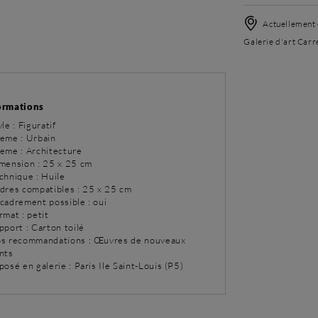
Actuellement 
Galerie d'art Carré
ormations
yle : Figuratif
eme : Urbain
eme : Architecture
imension : 25 x 25 cm
chnique : Huile
adres compatibles : 25 x 25 cm
ncadrement possible : oui
rmat : petit
pport : Carton toilé
os recommandations : Œuvres de nouveaux
ents
posé en galerie : Paris Ile Saint-Louis (P5)