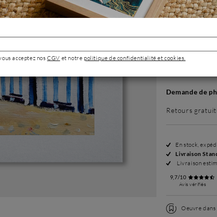
Sans cadre
114 €
 vous acceptez nos
CGV
et notre
politique de confidentialité et cookies.
Demande de pho
Retours gratuit
En stock, expé
Livraison Stan
Livraison esti
9,7/10
Avis vérifiés
Oeuvre dans l