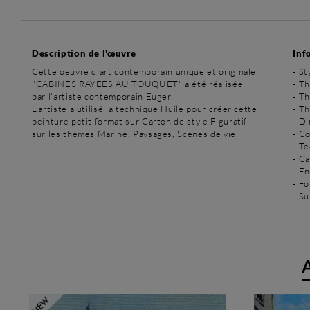
Description de l'œuvre
Inf
Cette oeuvre d'art contemporain unique et originale
-
St
"CABINES RAYEES AU TOUQUET" a été réalisée
-
Th
par l'artiste contemporain Euger.
-
Th
L'artiste a utilisé la technique Huile pour créer cette
-
Th
peinture petit format sur Carton de style Figuratif
- D
sur les thèmes Marine, Paysages, Scènes de vie.
- Co
-
Te
- C
- E
- Fo
- S