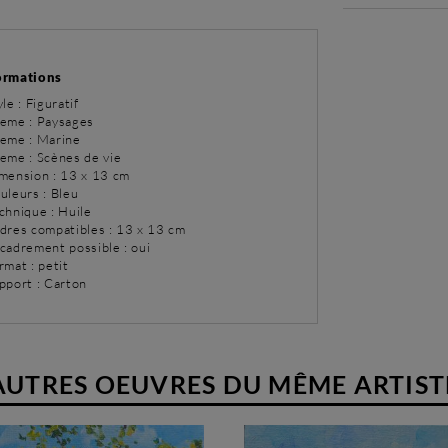
ormations
yle : Figuratif
eme : Paysages
eme : Marine
eme : Scènes de vie
imension : 13 x 13 cm
uleurs : Bleu
chnique : Huile
adres compatibles : 13 x 13 cm
ncadrement possible : oui
rmat : petit
upport : Carton
AUTRES OEUVRES DU MÊME ARTIST