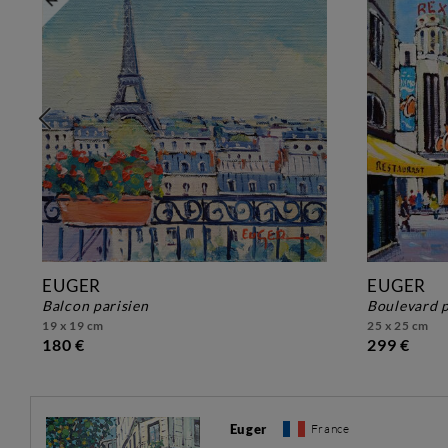
EUGER
EUGER
balcon parisien
boulevard 
19 x 19 cm
25 x 25 cm
180 €
299 €
Euger
France