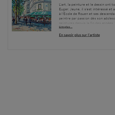
L'art, la peinture et le dessin ont 
Euger. Jeune, il s'est intéressé e
à l'Ecole de Rouen et ses descendan
peintre par passion dès son adolesc
peintures depuis la fin des années
Lire plus ...
travail depuis plus de 20 ans. Phili
peintre autodidacte. Il a appris les
En savoir plus sur l'artiste
seul,