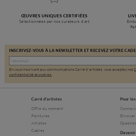
ŒUVRES UNIQUES CERTIFIÉES
LIV
Sélectionnées par nos curateurs d’art
Emba
Ret
INSCRIVEZ-VOUS À LA NEWSLETTER ET RECEVEZ VOTRE CADEA
En vous inscrivant aux communications Carré d'artistes, vous acceptez nos
confidentialité et cookies.
Carré d'artistes
Pour le
Offre du moment
Connexi
Peintures
Envoyer
Artistes
Questio
Cadres
Deveni