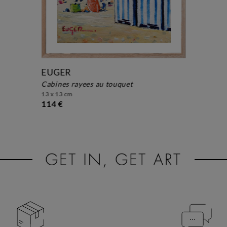
EUGER
cabines rayees au touquet
13 x 13 cm
114 €