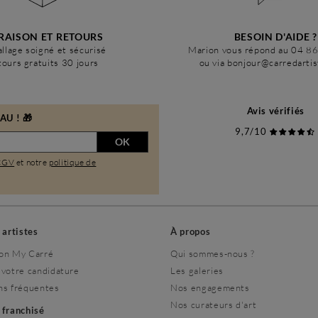
RAISON ET RETOURS
BESOIN D'AIDE ?
llage soigné et sécurisé
Marion vous répond au 04 8
ours gratuits 30 jours
ou via bonjour@carredarti
Avis vérifiés
U ! 🎁
9,7/10
OK
CGV
et notre
politique de
s artistes
À propos
on My Carré
Qui sommes-nous ?
 votre candidature
Les galeries
ns fréquentes
Nos engagements
Nos curateurs d'art
r franchisé