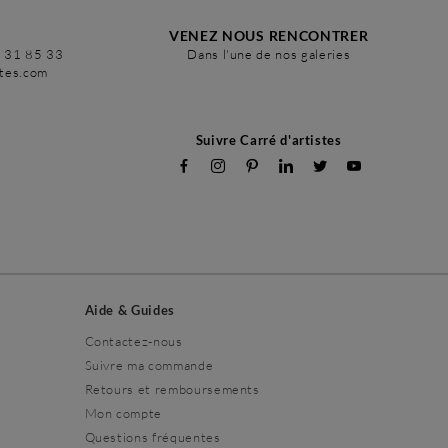
VENEZ NOUS RENCONTRER
6 31 85 33
Dans l'une de nos galeries
stes.com
Suivre Carré d'artistes
Aide & Guides
Contactez-nous
Suivre ma commande
Retours et remboursements
Mon compte
Questions fréquentes