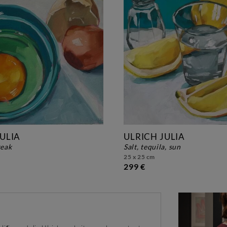
ULIA
ULRICH JULIA
reak
salt, tequila, sun
25 x 25 cm
299 €