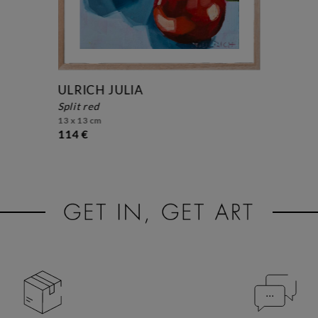
ULRICH JULIA
split red
13 x 13 cm
114 €