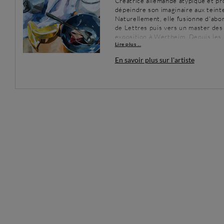
Créatrice allemande atypique et pro
dépeindre son imaginaire aux teinte
Naturellement, elle fusionne d'abo
de Lettres puis vers un master des 
exposition à Wertheim. Depuis les 
Lire plus ...
collective à Berlin et sa participati
femme au foyer, Julia aime égalemen
En savoir plus sur l'artiste
vie.