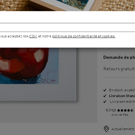
Sans cadre
114 €
 vous acceptez nos
CGV
et notre
politique de confidentialité et cookies.
Demande de pho
Retours gratuit
En stock, expé
Livraison Stan
Livraison esti
9,7/10
Avis vérifiés
Actuellement 