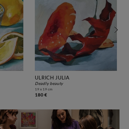
ULRICH JULIA
deadly beauty
19 x 19 cm
180 €