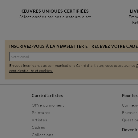
ŒUVRES UNIQUES CERTIFIÉES
LIV
Sélectionnées par nos curateurs d’art
Emba
Ret
INSCRIVEZ-VOUS À LA NEWSLETTER ET RECEVEZ VOTRE CADEA
En vous inscrivant aux communications Carré d'artistes, vous acceptez nos
confidentialité et cookies.
Carré d'artistes
Pour le
Offre du moment
Connexi
Peintures
Envoyer
Artistes
Questio
Cadres
Deveni
Collections