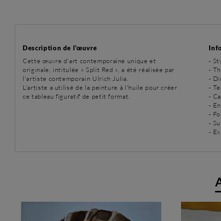
Description de l'œuvre
Inf
Cette œuvre d'art contemporaine unique et
-
St
originale, intitulée « Split Red », a été réalisée par
-
Th
l'artiste contemporain Ulrich Julia.
- D
L'artiste a utilisé de la peinture à l'huile pour créer
-
Te
ce tableau figuratif de petit format.
- C
- E
- Fo
- Su
- E