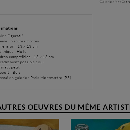
Galerie d'art Carr
ormations
yle : Figuratif
eme : Natures mortes
imension : 13 x 13 cm
chnique : Huile
adres compatibles : 13 x 13 cm
ncadrement possible : oui
rmat : petit
pport : Bois
xposé en galerie : Paris Montmartre (P3)
AUTRES OEUVRES DU MÊME ARTIST