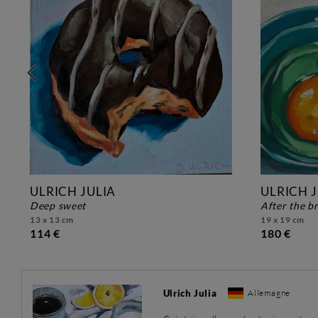
ULRICH JULIA
ULRICH J
deep sweet
after the b
13 x 13 cm
19 x 19 cm
114 €
180 €
Ulrich Julia
Allemagne