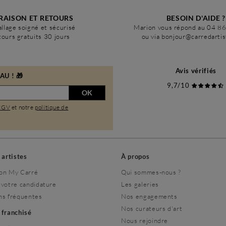
RAISON ET RETOURS
BESOIN D'AIDE ?
llage soigné et sécurisé
Marion vous répond au 04 8
ours gratuits 30 jours
ou via bonjour@carredarti
Avis vérifiés
U ! 🎁
9,7/10
OK
CGV
et notre
politique de
s artistes
À propos
on My Carré
Qui sommes-nous ?
 votre candidature
Les galeries
ns fréquentes
Nos engagements
Nos curateurs d'art
r franchisé
Nous rejoindre