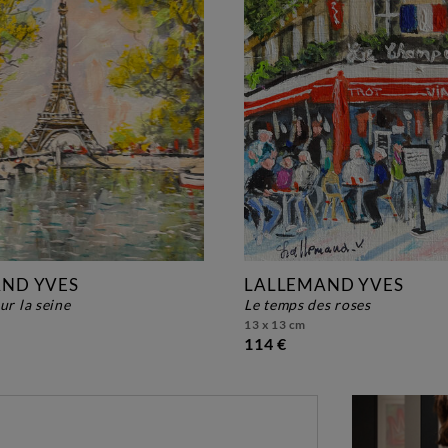
ND YVES
LALLEMAND YVES
ur la seine
le temps des roses
13 x 13 cm
114 €