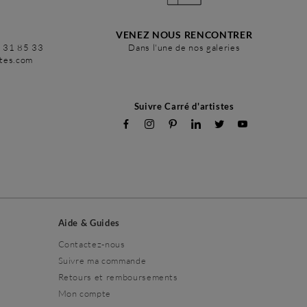
VENEZ NOUS RENCONTRER
6 31 85 33
Dans l'une de nos galeries
stes.com
Suivre Carré d'artistes
Aide & Guides
Contactez-nous
Suivre ma commande
Retours et remboursements
Mon compte