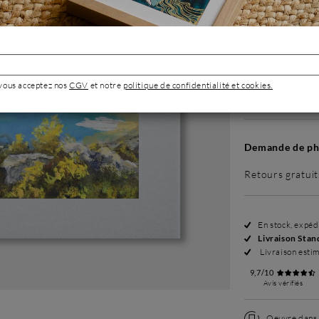
Sans cadre
 vous acceptez nos
CGV
et notre
politique de confidentialité et cookies.
499 €
Demande de pho
Retours gratuit
En stock, expé
Livraison Stan
Livraison esti
9,7/10
Avis vérifiés
Oeuvre dans l