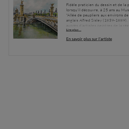
Fidèle praticien du dessin et de la 
lorsqu'il découvre, à 25 ans au Mus
"Allée de peupliers aux environs d
anglais Alfred Sisley (1839-1889). 
auprès d'artistes peintres de la ré
Lire plus ...
particuliers avec un professeur des 
village des Hautes-Pyrénées, à prox
En savoir plus sur l'artiste
retraite, peint quasiment tous les j