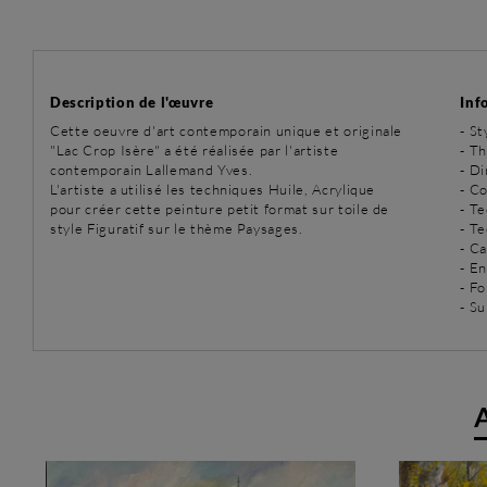
Description de l'œuvre
Inf
Cette oeuvre d'art contemporain unique et originale
-
St
"Lac Crop Isère" a été réalisée par l'artiste
-
Th
contemporain Lallemand Yves.
- D
L'artiste a utilisé les techniques Huile, Acrylique
- Co
pour créer cette peinture petit format sur toile de
-
Te
style Figuratif sur le thème Paysages.
-
Te
- C
- E
- Fo
- Su