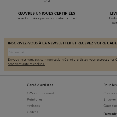
ŒUVRES UNIQUES CERTIFIÉES
LIV
Sélectionnées par nos curateurs d’art
Emba
Ret
INSCRIVEZ-VOUS À LA NEWSLETTER ET RECEVEZ VOTRE CADEA
En vous inscrivant aux communications Carré d'artistes, vous acceptez nos
confidentialité et cookies.
Carré d'artistes
Pour le
Offre du moment
Connexi
Peintures
Envoyer
Artistes
Questio
Cadres
Deveni