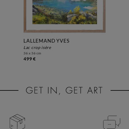
LALLEMAND YVES
lac crop isère
36 x 36 cm
499 €