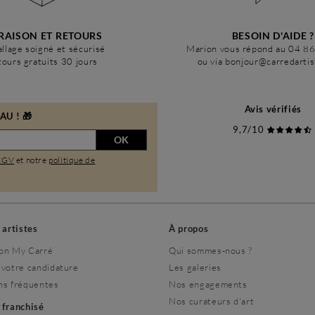
RAISON ET RETOURS
BESOIN D'AIDE ?
llage soigné et sécurisé
Marion vous répond au 04 8
ours gratuits 30 jours
ou via bonjour@carredarti
Avis vérifiés
U ! 🎁
9,7/10
OK
CGV
et notre
politique de
s artistes
À propos
on My Carré
Qui sommes-nous ?
 votre candidature
Les galeries
ns fréquentes
Nos engagements
Nos curateurs d'art
r franchisé