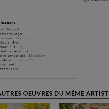
ormations
yle : Figuratif
eme : Paysages
imension : 36 x 36 cm
uleurs : Bleu
chnique : Huile
chnique : Acrylique
adres compatibles : 36 x 36 cm
ncadrement possible : oui
rmat : petit
pport : Toile
AUTRES OEUVRES DU MÊME ARTIST