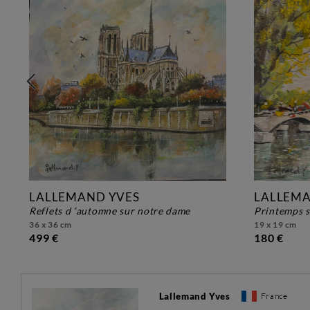
LALLEMAND YVES
LALLEMA
reflets d ‘automne sur notre dame
printemps s
36 x 36 cm
19 x 19 cm
499 €
180 €
Lallemand Yves
France