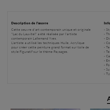
Description de l'œuvre
Inf
Cette oeuvre d'art contemporain unique et originale
-
St
"Lac du Lauvitel" a été réalisée par l'artiste
-
Th
contemporain Lallemand Yves.
- D
L'artiste a utilisé les techniques Huile, Acrylique
- Co
pour créer cette peinture grand format sur toile de
-
Te
style Figuratif sur le thème Paysages.
-
Te
- C
- E
- Fo
- Su
- T