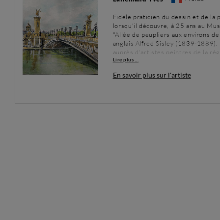
Fidèle praticien du dessin et de la 
lorsqu'il découvre, à 25 ans au Mus
"Allée de peupliers aux environs d
anglais Alfred Sisley (1839-1889). 
auprès d'artistes peintres de la ré
Lire plus ...
particuliers avec un professeur des 
village des Hautes-Pyrénées, à prox
En savoir plus sur l'artiste
retraite, peint quasiment tous les j