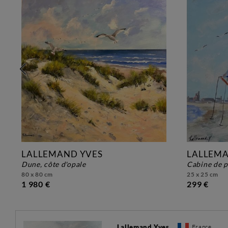
LALLEMAND YVES
LALLEMA
dune, côte d'opale
cabine de 
80 x 80 cm
25 x 25 cm
1 980 €
299 €
Lallemand Yves
France