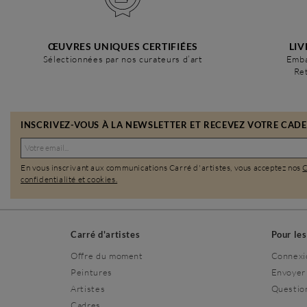
ŒUVRES UNIQUES CERTIFIÉES
LIV
Sélectionnées par nos curateurs d’art
Emba
Ret
INSCRIVEZ-VOUS À LA NEWSLETTER ET RECEVEZ VOTRE CADEA
En vous inscrivant aux communications Carré d'artistes, vous acceptez nos
confidentialité et cookies.
Carré d'artistes
Pour le
Offre du moment
Connexi
Peintures
Envoyer
Artistes
Questio
Cadres