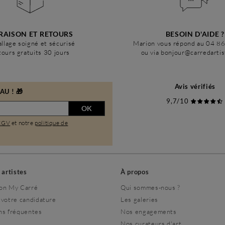
RAISON ET RETOURS
BESOIN D'AIDE ?
llage soigné et sécurisé
Marion vous répond au 04 8
ours gratuits 30 jours
ou via bonjour@carredarti
Avis vérifiés
U ! 🎁
9,7/10
OK
CGV
et notre
politique de
s artistes
À propos
on My Carré
Qui sommes-nous ?
 votre candidature
Les galeries
ns fréquentes
Nos engagements
Nos curateurs d'art