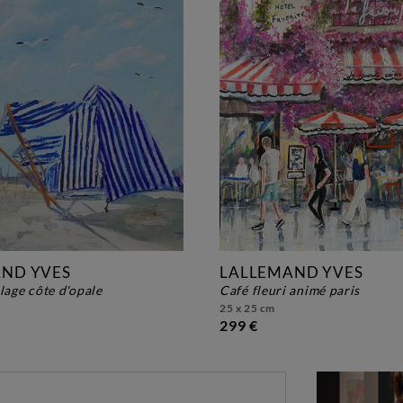
ND YVES
LALLEMAND YVES
plage côte d'opale
café fleuri animé paris
25 x 25 cm
299 €