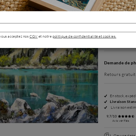
Sans cadre
 vous acceptez nos
CGV
et notre
politique de confidentialité et cookies.
1 980 €
Demande de pho
Retours gratuit
En stock, expé
Livraison Stan
Livraison esti
9,7/10
Avis vérifiés
Oeuvre dans l