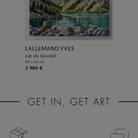
LALLEMAND YVES
lac du lauvitel
80 x 80 cm
1 980 €