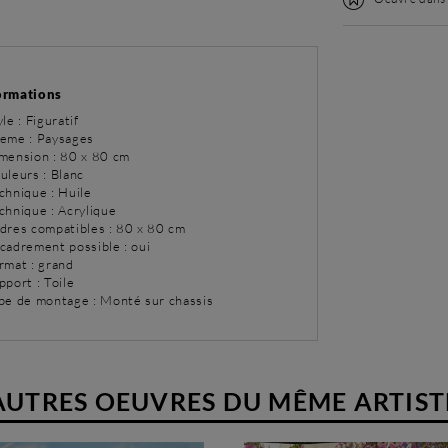
ormations
yle : Figuratif
eme : Paysages
imension : 80 x 80 cm
uleurs : Blanc
chnique : Huile
chnique : Acrylique
adres compatibles : 80 x 80 cm
ncadrement possible : oui
rmat : grand
pport : Toile
ype de montage : Monté sur chassis
AUTRES OEUVRES DU MÊME ARTIST