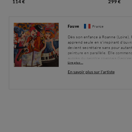
114 €
299 €
Fauve
France
Dès son enfance à Roanne (Loire), F
apprend seule en s'inspirant d'ouvrag
devient secrétaire sans pour autant
peinture en parallèle. Elle commenc
auprès du peintre roannais Georges
Lire plus ...
travailler avec d'autres mediums (enc
techniques mixtes. Elle apprend au
En savoir plus sur l'artiste
Mignien", siège de l'association "L
2000, elle quitte son activité salar
ouvre "l'Atelier Fauve" à Roanne pu
(Loire). Soucieuse de partager et 
de peinture.