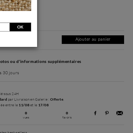
Simplicité mat
Simplicité mat
Simplicité mat
Contemporain
Contem
+ 35 €
+ 35 €
+ 40 €
+ 45 €
laqué
+ 4
laq
OK
Ajouter au panier
tos ou d'informations supplémentaires
s 30 jours
dié sous 24H
dard
par Livraison en Galerie :
Offerte
.
mée entre le
11/08
et le
17/08
0
0
vues
favoris
stes best-sellers