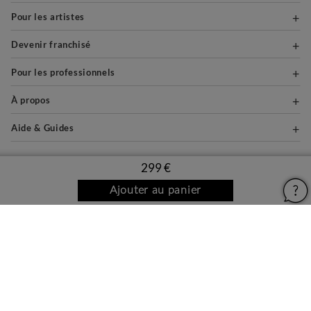
Pour les artistes
Devenir franchisé
Pour les professionnels
À propos
Aide & Guides
299 €
Mentions légales
Ajouter au panier
Conditions générales d'utilisation
Vie privée et cookies
Plan du site
PAIEMENTS SÉCURISÉS