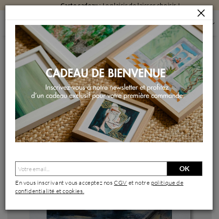
Carte cadeau
: Le plaisir de laisser choisir !
PEINTURES
PEINTURES PAR FORMAT
PEINTURES PETIT FORMAT
CONCIERGERIE
Peinture Conciergerie par Manière Anisa | Tableau Figuratif
Urbain Huile
OK
En vous inscrivant vous acceptez nos
CGV
et notre
politique de
confidentialité et cookies.