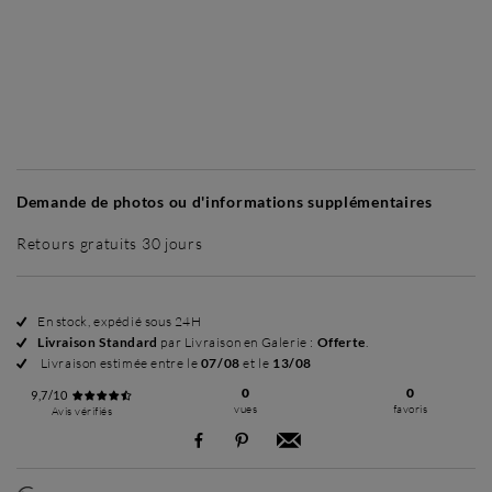
Sans cadre
Simplicité mat
Simplicité mat
E
+ 60 €
+ 65 €
Demande de photos ou d'informations supplémentaires
Retours gratuits 30 jours
En stock, expédié sous 24H
Livraison Standard
par Livraison en Galerie :
Offerte
.
Livraison estimée entre le
07/08
et le
13/08
0
0
9,7/10
vues
favoris
Avis vérifiés