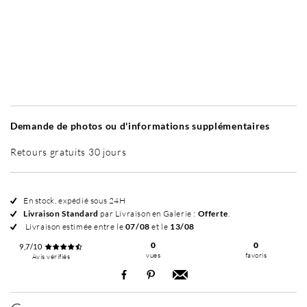
Sans cadre
Simplicité mat
Simplicité mat
E
+ 60 €
+ 65 €
Demande de photos ou d'informations supplémentaires
Retours gratuits 30 jours
En stock, expédié sous 24H
Livraison Standard
par Livraison en Galerie :
Offerte
.
Livraison estimée entre le
07/08
et le
13/08
0
0
9,7/10
vues
favoris
Avis vérifiés