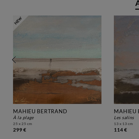
MAHIEU BERTRAND
MAHIEU
à la plage
les salins
25 x 25 cm
13 x 13 cm
299 €
114 €