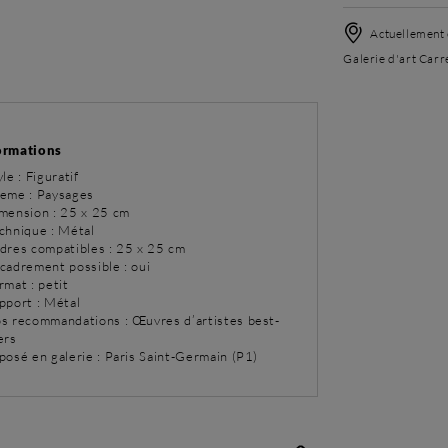
Actuellement 
Galerie d'art Carr
ormations
yle : Figuratif
eme : Paysages
imension : 25 x 25 cm
chnique : Métal
adres compatibles : 25 x 25 cm
ncadrement possible : oui
rmat : petit
pport : Métal
os recommandations : Œuvres d’artistes best-
ers
posé en galerie : Paris Saint-Germain (P1)