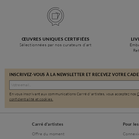
ŒUVRES UNIQUES CERTIFIÉES
LIV
Sélectionnées par nos curateurs d’art
Emba
Ret
INSCRIVEZ-VOUS À LA NEWSLETTER ET RECEVEZ VOTRE CADEA
En vous inscrivant aux communications Carré d'artistes, vous acceptez nos
confidentialité et cookies.
Carré d'artistes
Pour le
Offre du moment
Connexi