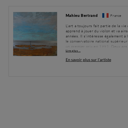
Mahieu Bertrand
France
L'art a toujours fait partie de la v
apprend à jouer du violon et va ai
années. Il s'intéresse également à l
le conservatoire national supérieu
un premier prix en 1991. Deux ans p
Lire plus ...
de Rouen comme 1er violon solo. En
d'études d'Histoire de l'Art à l'uni
En savoir plus sur l'artiste
maladie à la main gauche. Bertrand 
chirurgicales à la suite desquelles 
En 2015, il se tourne donc vers l'ar