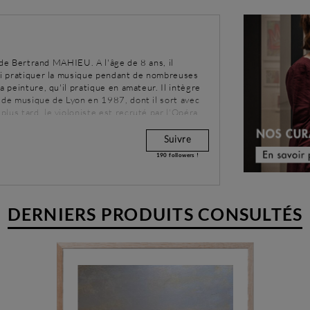
ie de Bertrand MAHIEU. A l'âge de 8 ans, il
nsi pratiquer la musique pendant de nombreuses
a peinture, qu'il pratique en amateur. Il intègre
r de musique de Lyon en 1987, dont il sort avec
lus tard, le violoniste est recruté par l'Opéra
 parallèle, il valide en 2004 deux années
versité de Lille. En 2012, on lui diagnostique une
Suivre
devra alors subir une série d'interventions
190
followers !
il ne pourra plus exercer en tant que violoniste.
t plastique.\n
DERNIERS PRODUITS CONSULTÉS