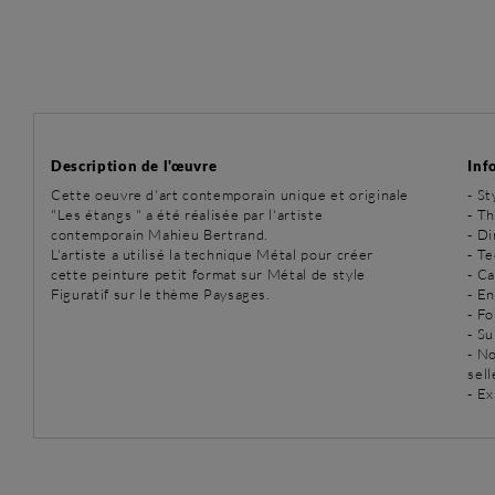
Description de l'œuvre
Inf
Cette oeuvre d'art contemporain unique et originale
-
St
"Les étangs " a été réalisée par l'artiste
-
Th
contemporain Mahieu Bertrand.
- D
L'artiste a utilisé la technique Métal pour créer
-
Te
cette peinture petit format sur Métal de style
- C
Figuratif sur le thème Paysages.
- E
- Fo
- Su
- N
sell
- Ex