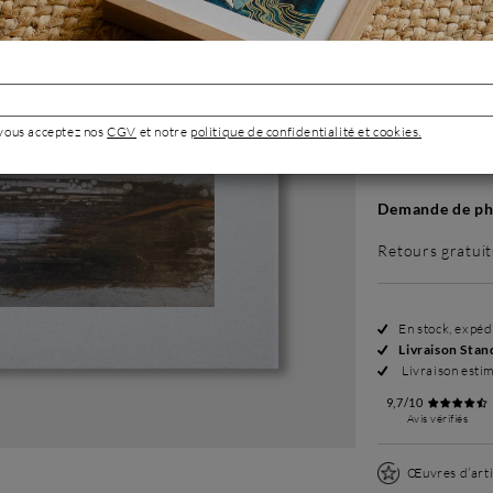
Sans cadre
299 €
 vous acceptez nos
CGV
et notre
politique de confidentialité et cookies.
Demande de pho
Retours gratuit
En stock, expé
Livraison Stan
Livraison esti
9,7/10
Avis vérifiés
Œuvres d’arti