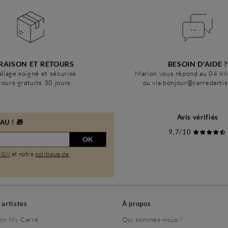
RAISON ET RETOURS
BESOIN D'AIDE ?
llage soigné et sécurisé
Marion vous répond au 04 8
ours gratuits 30 jours
ou via bonjour@carredarti
Avis vérifiés
U ! 🎁
9,7/10
OK
CGV
et notre
politique de
s artistes
À propos
on My Carré
Qui sommes-nous ?