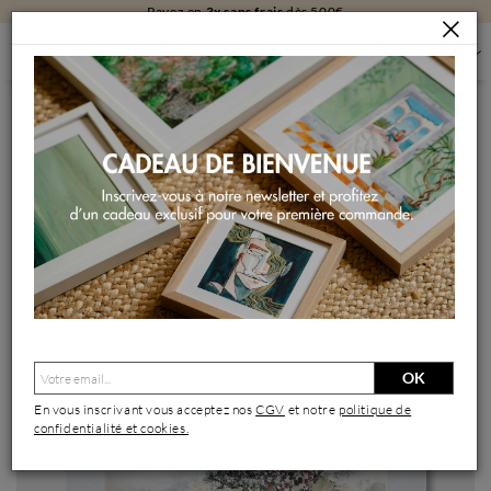
Payez en
3x sans frais
dès 500€
PEINTURES
PEINTURES PAR STYLE
PEINTURES FIGURATIVES
EXQUISITE STROKES
Peinture Exquisite strokes par Sanqian | Tableau Figuratif
Paysages
OK
En vous inscrivant vous acceptez nos
CGV
et notre
politique de
confidentialité et cookies.