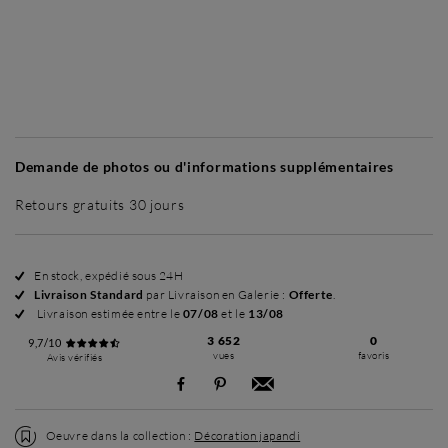
Sans cadre
Simplicité mat
Simplicité mat
Si
+ 70 €
+ 70 €
Demande de photos ou d'informations supplémentaires
Retours gratuits 30 jours
En stock, expédié sous 24H
Livraison Standard
par Livraison en Galerie :
Offerte
.
Livraison estimée entre le
07/08
et le
13/08
3 652
0
9,7/10
vues
favoris
Avis vérifiés
Oeuvre dans la collection :
Décoration japandi