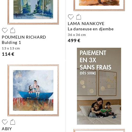
LAMA NIANKOYE
la danseuse en djembe
36 x 36 cm
POUMELIN RICHARD
499 €
bulding 1
13 x 13 cm
114 €
ABIY