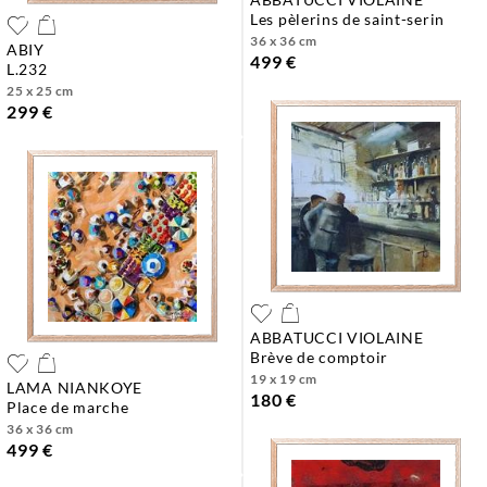
les pèlerins de saint-serin
36 x 36 cm
ABIY
499 €
l.232
25 x 25 cm
299 €
ABBATUCCI VIOLAINE
brève de comptoir
19 x 19 cm
LAMA NIANKOYE
180 €
place de marche
36 x 36 cm
499 €