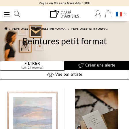
Livraison
gratuite
en galerie
PEINTURES
PEINTURES PAR FORMAT
PEINTURES PETIT FORMAT
Peintures petit format
FILTRER
Créer une alerte
(18426 œuvres)
Vue par artiste