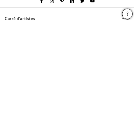
Carré d'artistes
Pour les artistes
Devenir franchisé
Pour les professionnels
À propos
Aide & Guides
Mentions légales
Conditions générales d'utilisation
Vie privée et cookies
Plan du site