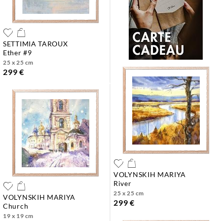
SETTIMIA TAROUX
ether #9
25 x 25 cm
299 €
VOLYNSKIH MARIYA
river
25 x 25 cm
VOLYNSKIH MARIYA
299 €
church
19 x 19 cm