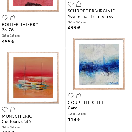
SCHROEDER VIRGINIE
young marilyn monroe
36 x 36 cm
BOITIER THIERRY
499 €
36-76
36 x 36 cm
499 €
COUPETTE STEFFI
care
13 x 13 cm
MUNSCH ERIC
114 €
couleurs d'été
36 x 36 cm