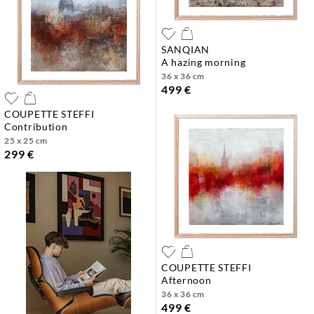
SANQIAN
a hazing morning
36 x 36 cm
499 €
COUPETTE STEFFI
contribution
25 x 25 cm
299 €
COUPETTE STEFFI
afternoon
36 x 36 cm
499 €