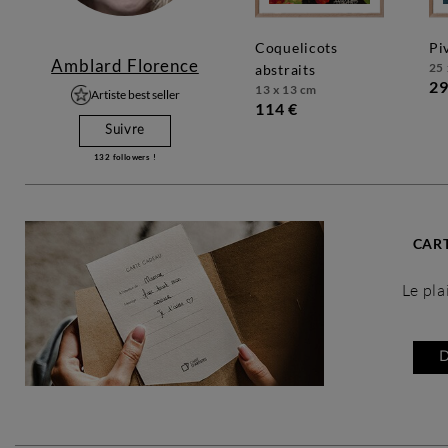
coquelicots
p
Amblard Florence
25 
abstraits
29
13 x 13 cm
Artiste best seller
114 €
Suivre
132
followers !
CAR
Le plaisir 
D