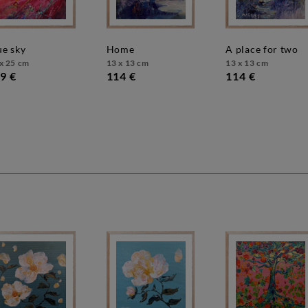
lue sky
home
a place for two
x 25 cm
13 x 13 cm
13 x 13 cm
9 €
114 €
114 €