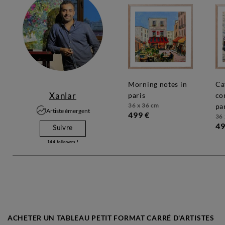
morning notes in
café
Xanlar
paris
co
36 x 36 cm
pa
Artiste émergent
499 €
36 
49
Suivre
144
followers !
ACHETER UN TABLEAU PETIT FORMAT CARRÉ D'ARTISTES