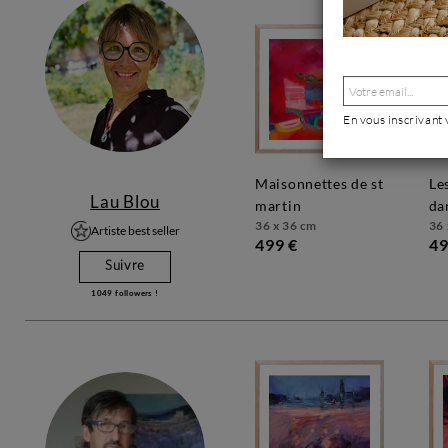
En vous inscrivant
maisonnettes de st
les couleurs
Lau Blou
martin
da
36 x 36 cm
36 
Artiste best seller
499 €
49
Suivre
1049
followers !