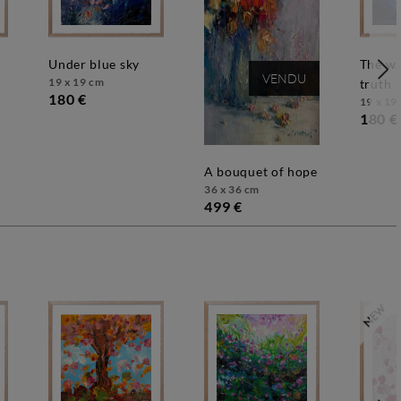
under blue sky
the way to the
VENDU
19 x 19 cm
truth
180 €
19 x 19
180 €
a bouquet of hope
36 x 36 cm
499 €