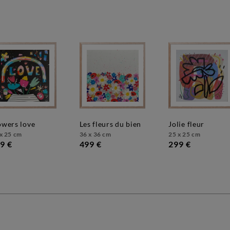
lowers love
les fleurs du bien
jolie fleur
x 25 cm
36 x 36 cm
25 x 25 cm
9 €
499 €
299 €