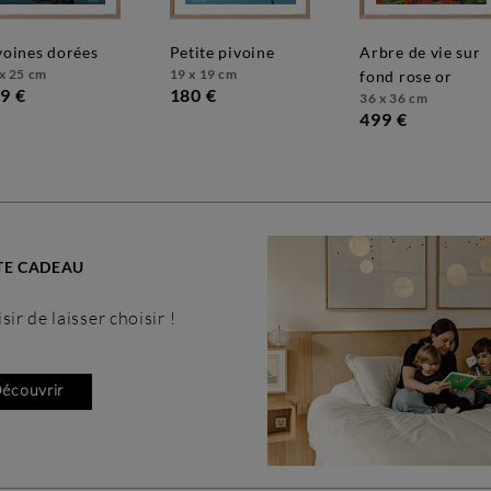
ivoines dorées
petite pivoine
arbre de vie sur
x 25 cm
19 x 19 cm
fond rose or
9 €
180 €
36 x 36 cm
499 €
TE CADEAU
de laisser choisir !
écouvrir