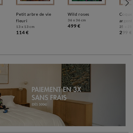
petit arbre de vie
wild roses
coquelicots roses
36 x 36 cm
fleuri
argent
499 €
13 x 13 cm
25 x 25
114 €
299 €