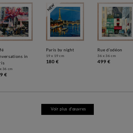
paris by night
rue d’odéon
19 x 19 cm
36 x 36 cm
nversations in
180 €
499 €
ris
x 36 cm
9 €
Voir plus d'œuvres