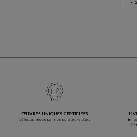
< 
ŒUVRES UNIQUES CERTIFIÉES
LIV
Sélectionnées par nos curateurs d’art
Emba
Ret