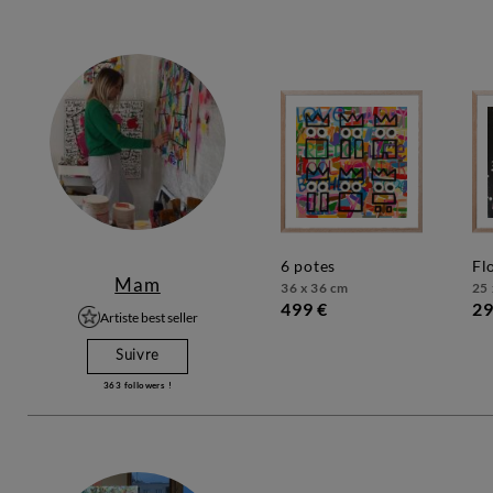
6 potes
f
Mam
36 x 36 cm
25 
499 €
29
Artiste best seller
Suivre
363
followers !