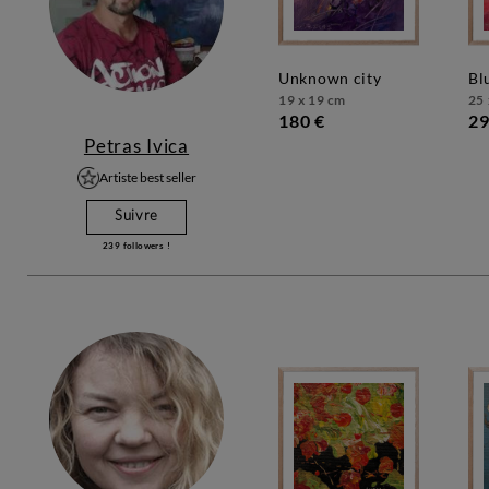
unknown city
b
19 x 19 cm
25 
180 €
29
Petras Ivica
Artiste best seller
Suivre
239
followers !