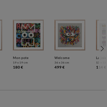
mon pote
welcome
la joie
19 x 19 cm
36 x 36 cm
13 x 13
180 €
499 €
114 €