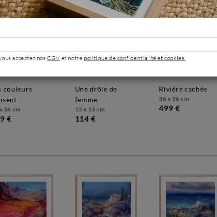
 vous acceptez nos
CGV
et notre
politique de confidentialité et cookies.
une drôle de
rivière cachée
36 x 36 cm
nsent
femme
499 €
x 36 cm
13 x 13 cm
9 €
114 €