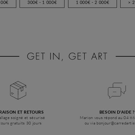
300€
300€ - 1 000€
1 000€ - 2 000€
> 
RAISON ET RETOURS
BESOIN D'AIDE ?
llage soigné et sécurisé
Marion vous répond au 04 8
ours gratuits 30 jours
ou via bonjour@carredarti