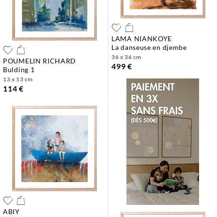
LAMA NIANKOYE
la danseuse en djembe
36 x 36 cm
POUMELIN RICHARD
499 €
bulding 1
13 x 13 cm
114 €
ABIY