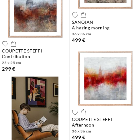
SANQIAN
a hazing morning
36 x 36 cm
499 €
COUPETTE STEFFI
contribution
25 x 25 cm
299 €
COUPETTE STEFFI
afternoon
36 x 36 cm
499 €