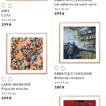
les pèlerins de saint-serin
36 x 36 cm
ABIY
499 €
l.232
25 x 25 cm
299 €
ABBATUCCI VIOLAINE
brève de comptoir
19 x 19 cm
LAMA NIANKOYE
180 €
place de marche
36 x 36 cm
499 €