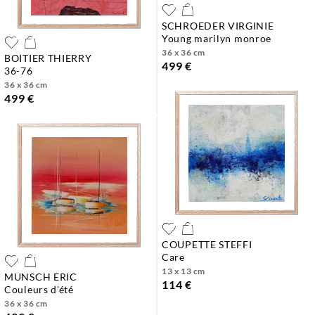
SCHROEDER VIRGINIE
young marilyn monroe
36 x 36 cm
BOITIER THIERRY
499 €
36-76
36 x 36 cm
499 €
COUPETTE STEFFI
care
13 x 13 cm
MUNSCH ERIC
114 €
couleurs d'été
36 x 36 cm