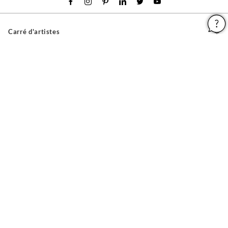
Carré d'artistes
Pour les artistes
Devenir franchisé
Pour les professionnels
À propos
Aide & Guides
Mentions légales
Conditions générales d'utilisation
Vie privée et cookies
Plan du site