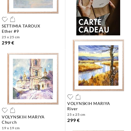
SETTIMIA TAROUX
ether #9
25 x 25 cm
299 €
VOLYNSKIH MARIYA
river
25 x 25 cm
VOLYNSKIH MARIYA
299 €
church
19 x 19 cm