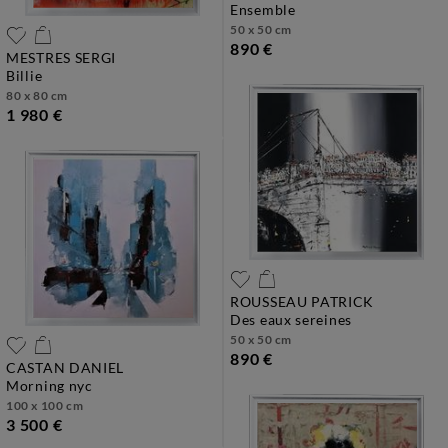
ensemble
50 x 50 cm
890 €
MESTRES SERGI
billie
80 x 80 cm
1 980 €
ROUSSEAU PATRICK
des eaux sereines
50 x 50 cm
890 €
CASTAN DANIEL
morning nyc
100 x 100 cm
3 500 €