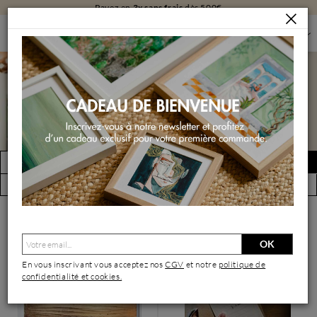
Livraison
gratuite
en galerie
PEINTURES
PEINTURES PAR FORMAT
PEINTURES GRAND FORMAT
Peintures grand format
FILTRER
Créer une alerte
(2621 œuvres)
Vue par artiste
OK
En vous inscrivant vous acceptez nos
CGV
et notre
politique de
confidentialité et cookies.