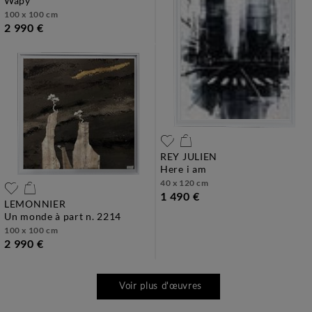
wapy
100 x 100 cm
2 990 €
REY JULIEN
here i am
40 x 120 cm
1 490 €
LEMONNIER
un monde à part n. 2214
100 x 100 cm
2 990 €
Voir plus d'œuvres