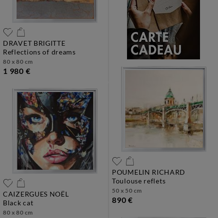
DRAVET BRIGITTE
reflections of dreams
80 x 80 cm
1 980 €
POUMELIN RICHARD
toulouse reflets
50 x 50 cm
CAIZERGUES NOËL
890 €
black cat
80 x 80 cm