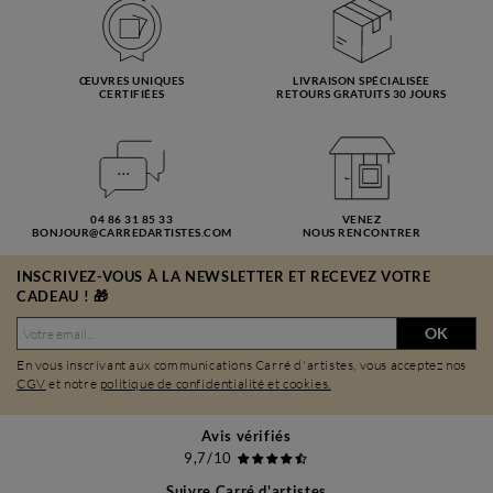
ŒUVRES UNIQUES
LIVRAISON SPÉCIALISÉE
CERTIFIÉES
RETOURS GRATUITS 30 JOURS
04 86 31 85 33
VENEZ
BONJOUR@CARREDARTISTES.COM
NOUS RENCONTRER
INSCRIVEZ-VOUS À LA NEWSLETTER ET RECEVEZ VOTRE
CADEAU ! 🎁
OK
En vous inscrivant aux communications Carré d'artistes, vous acceptez nos
CGV
et notre
politique de confidentialité et cookies.
Avis vérifiés
9,7/10
Suivre Carré d'artistes