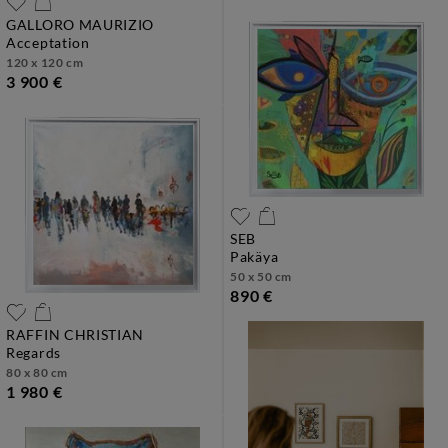
GALLORO MAURIZIO
acceptation
120 x 120 cm
3 900 €
SEB
pakäya
50 x 50 cm
890 €
RAFFIN CHRISTIAN
regards
80 x 80 cm
1 980 €