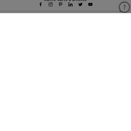
Carré d'artistes
Pour les artistes
Devenir franchisé
Pour les professionnels
À propos
Aide & Guides
Mentions légales
Conditions générales d'utilisation
Vie privée et cookies
Plan du site