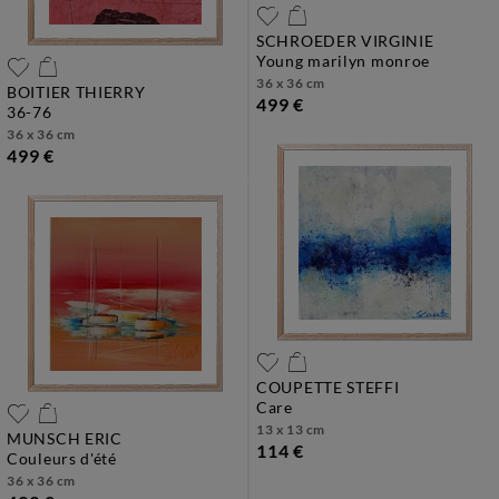
SCHROEDER VIRGINIE
young marilyn monroe
36 x 36 cm
BOITIER THIERRY
499 €
36-76
36 x 36 cm
499 €
COUPETTE STEFFI
care
13 x 13 cm
MUNSCH ERIC
114 €
couleurs d'été
36 x 36 cm