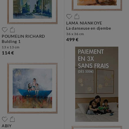
LAMA NIANKOYE
la danseuse en djembe
36 x 36 cm
POUMELIN RICHARD
499 €
bulding 1
13 x 13 cm
114 €
ABIY