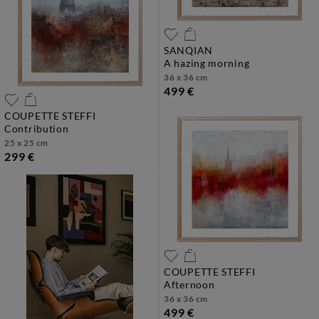
SANQIAN
a hazing morning
36 x 36 cm
499 €
COUPETTE STEFFI
contribution
25 x 25 cm
299 €
COUPETTE STEFFI
afternoon
36 x 36 cm
499 €