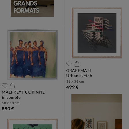
GRAFFMATT
urban sketch
36 x 36 cm
499 €
MALFREYT CORINNE
ensemble
50 x 50 cm
890 €