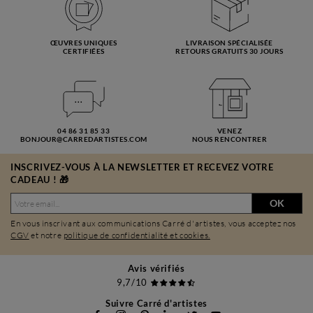
ŒUVRES UNIQUES
LIVRAISON SPÉCIALISÉE
CERTIFIÉES
RETOURS GRATUITS 30 JOURS
04 86 31 85 33
VENEZ
BONJOUR@CARREDARTISTES.COM
NOUS RENCONTRER
INSCRIVEZ-VOUS À LA NEWSLETTER ET RECEVEZ VOTRE
CADEAU ! 🎁
OK
En vous inscrivant aux communications Carré d'artistes, vous acceptez nos
CGV
et notre
politique de confidentialité et cookies.
Avis vérifiés
9,7/10
Suivre Carré d'artistes