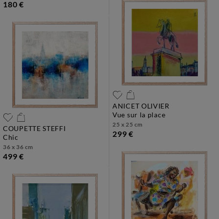
180 €
ANICET OLIVIER
vue sur la place
25 x 25 cm
COUPETTE STEFFI
299 €
chic
36 x 36 cm
499 €