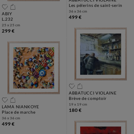
les pèlerins de saint-serin
36 x 36 cm
ABIY
499 €
l.232
25 x 25 cm
299 €
ABBATUCCI VIOLAINE
brève de comptoir
19 x 19 cm
LAMA NIANKOYE
180 €
place de marche
36 x 36 cm
499 €