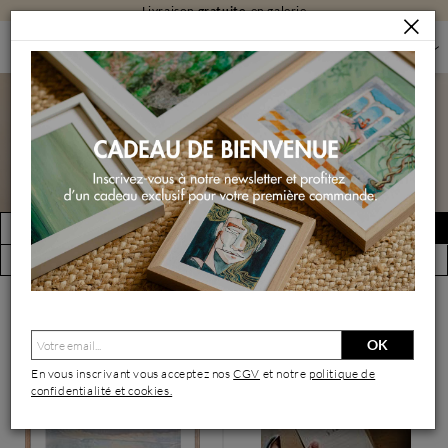
Livraison
gratuite
en galerie
PEINTURES
PEINTURES PAR FORMAT
PEINTURES PETIT FORMAT
Peintures petit format
FILTRER
Créer une alerte
(18843 œuvres)
Vue par artiste
OK
En vous inscrivant vous acceptez nos
CGV
et notre
politique de
confidentialité et cookies.