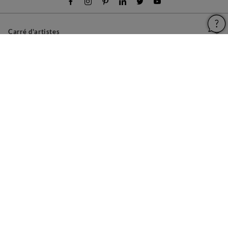
Carré d'artistes
Pour les artistes
Devenir franchisé
Pour les professionnels
À propos
Aide & Guides
Mentions légales
Conditions générales d'utilisation
Vie privée et cookies
Plan du site