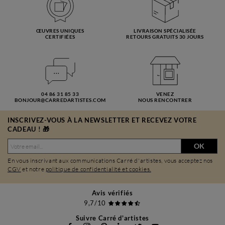
ŒUVRES UNIQUES
LIVRAISON SPÉCIALISÉE
CERTIFIÉES
RETOURS GRATUITS 30 JOURS
04 86 31 85 33
VENEZ
BONJOUR@CARREDARTISTES.COM
NOUS RENCONTRER
INSCRIVEZ-VOUS À LA NEWSLETTER ET RECEVEZ VOTRE
CADEAU ! 🎁
OK
En vous inscrivant aux communications Carré d'artistes, vous acceptez nos
CGV
et notre
politique de confidentialité et cookies.
Avis vérifiés
9,7/10
Suivre Carré d'artistes