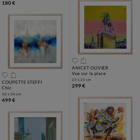
180 €
ANICET OLIVIER
vue sur la place
25 x 25 cm
COUPETTE STEFFI
299 €
chic
36 x 36 cm
499 €