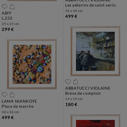
les pèlerins de saint-serin
36 x 36 cm
ABIY
499 €
l.232
25 x 25 cm
299 €
ABBATUCCI VIOLAINE
brève de comptoir
19 x 19 cm
LAMA NIANKOYE
180 €
place de marche
36 x 36 cm
499 €