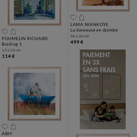
LAMA NIANKOYE
la danseuse en djembe
36 x 36 cm
POUMELIN RICHARD
499 €
bulding 1
13 x 13 cm
114 €
ABIY