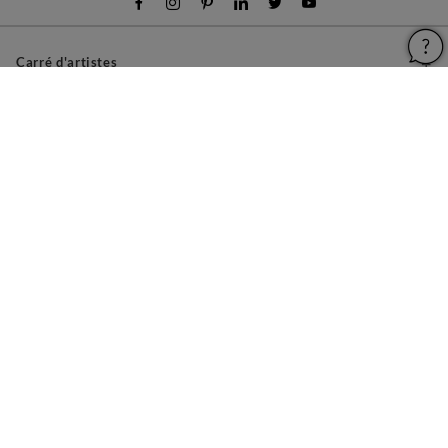
Carré d'artistes
Pour les artistes
Devenir franchisé
Pour les professionnels
À propos
Aide & Guides
Mentions légales
Conditions générales d'utilisation
Vie privée et cookies
Plan du site