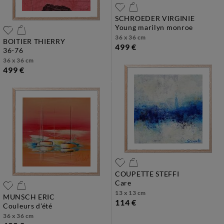
SCHROEDER VIRGINIE
young marilyn monroe
36 x 36 cm
BOITIER THIERRY
499 €
36-76
36 x 36 cm
499 €
COUPETTE STEFFI
care
13 x 13 cm
MUNSCH ERIC
114 €
couleurs d'été
36 x 36 cm