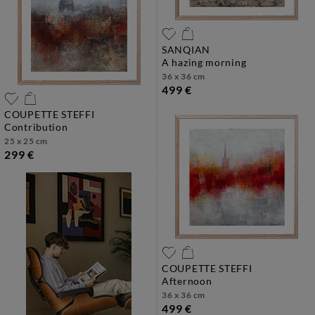
SANQIAN
a hazing morning
36 x 36 cm
499 €
COUPETTE STEFFI
contribution
25 x 25 cm
299 €
COUPETTE STEFFI
afternoon
36 x 36 cm
499 €