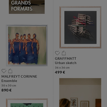
GRAFFMATT
urban sketch
36 x 36 cm
499 €
MALFREYT CORINNE
ensemble
50 x 50 cm
890 €