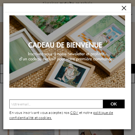
Carte cadeau
: Le plaisir de laisser choisi
PEINTURES
PEINTURES PAR FORMAT
PEINTURES PETIT FORMAT
Peintures petit format
FILTRER
Créer une alerte
(18843 œuvres)
Vue par artiste
OK
En vous inscrivant vous acceptez nos
CGV
et notre
politique de
confidentialité et cookies.