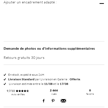
Ajouter un encadrement adapté :
Sans cadre
Simplicité mat
Simplicité mat
Si
+ 60 €
+ 60 €
Demande de photos ou d'informations supplémentaires
Retours gratuits 30 jours
En stock, expédié sous 24H
Livraison Standard
par Livraison en Galerie :
Offerte
.
Livraison estimée entre le
11/08
et le
17/08
2 666
0
9,7/10
vues
favoris
Avis vérifiés