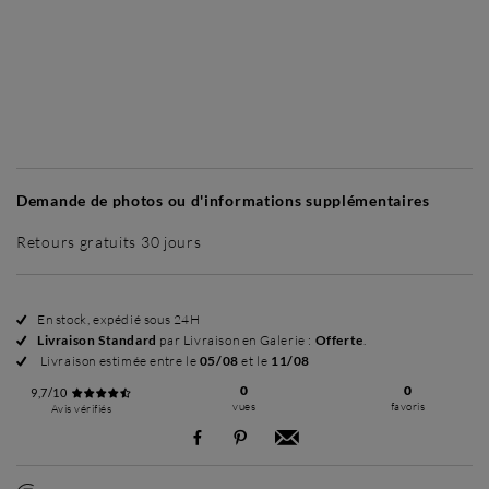
Sans cadre
Simplicité mat
Simplicité mat
Si
+ 70 €
+ 70 €
Demande de photos ou d'informations supplémentaires
Retours gratuits 30 jours
En stock, expédié sous 24H
Livraison Standard
par Livraison en Galerie :
Offerte
.
Livraison estimée entre le
05/08
et le
11/08
0
0
9,7/10
vues
favoris
Avis vérifiés