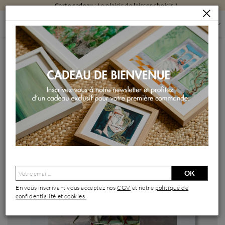
Carte cadeau
: Le plaisir de laisser choisir !
PEINTURES
PEINTURES PAR FORMAT
PEINTURES PETIT FORMAT
SOFT PEONY WHISPER
Peinture Soft Peony Whisper par Pigni Diana | Tableau
Impressionnisme Nature Natures mortes Huile
OK
En vous inscrivant vous acceptez nos
CGV
et notre
politique de
confidentialité et cookies.