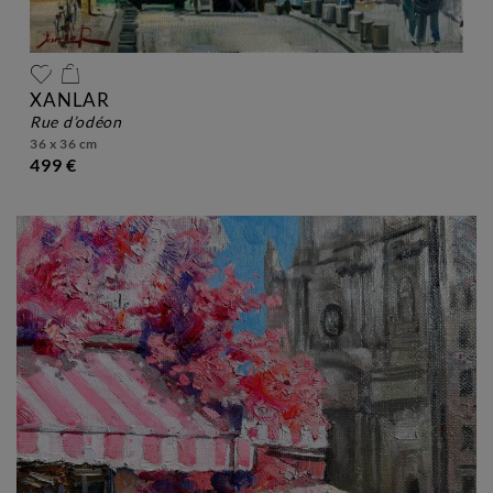
XANLAR
rue d’odéon
36 x 36 cm
499 €