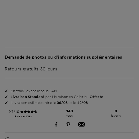
Sans cadre
Simplicité mat
Simplicité mat
Si
+ 70 €
+ 70 €
Demande de photos ou d'informations supplémentaires
Retours gratuits 30 jours
En stock, expédié sous 24H
Livraison Standard
par Livraison en Galerie :
Offerte
.
Livraison estimée entre le
06/08
et le
12/08
143
0
9,7/10
vues
favoris
Avis vérifiés