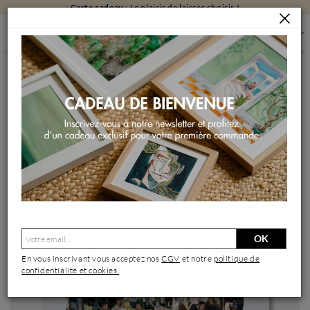
Carte cadeau
: Le plaisir de laisser choisir !
PEINTURES
PEINTURES PAR FORMAT
PEINTURES PETIT FORMAT
CAFÉ CONVERSATIONS IN PARIS
Peinture Café Conversations in Paris par Xanlar | Tableau
Impressionnisme Société Urbain Scènes de vie Huile
OK
En vous inscrivant vous acceptez nos
CGV
et notre
politique de
confidentialité et cookies.