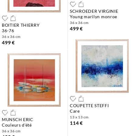
SCHROEDER VIRGINIE
young marilyn monroe
36 x 36 cm
BOITIER THIERRY
499 €
36-76
36 x 36 cm
499 €
COUPETTE STEFFI
care
13 x 13 cm
MUNSCH ERIC
114 €
couleurs d'été
36 x 36 cm