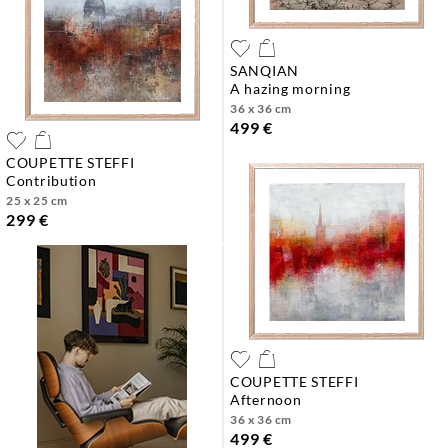
SANQIAN
a hazing morning
36 x 36 cm
499 €
COUPETTE STEFFI
contribution
25 x 25 cm
299 €
COUPETTE STEFFI
afternoon
36 x 36 cm
499 €