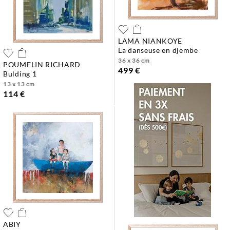
LAMA NIANKOYE
la danseuse en djembe
36 x 36 cm
POUMELIN RICHARD
499 €
bulding 1
13 x 13 cm
114 €
ABIY