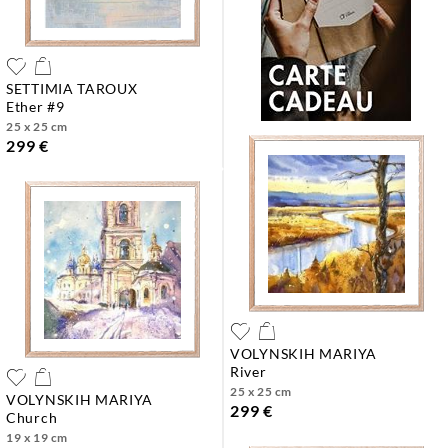
SETTIMIA TAROUX
ether #9
25 x 25 cm
299 €
VOLYNSKIH MARIYA
river
25 x 25 cm
VOLYNSKIH MARIYA
299 €
church
19 x 19 cm