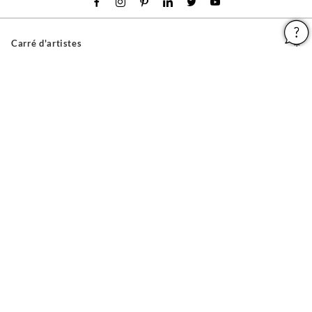
Carré d'artistes
Pour les artistes
Devenir franchisé
Pour les professionnels
À propos
Aide & Guides
Mentions légales
Conditions générales d'utilisation
Vie privée et cookies
Plan du site