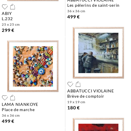
les pèlerins de saint-serin
36 x 36 cm
ABIY
499 €
l.232
25 x 25 cm
299 €
ABBATUCCI VIOLAINE
brève de comptoir
19 x 19 cm
LAMA NIANKOYE
180 €
place de marche
36 x 36 cm
499 €