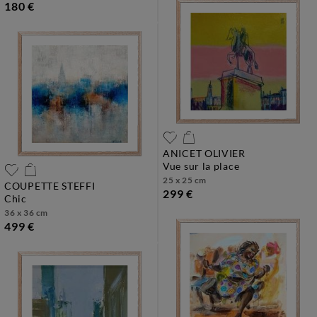
180 €
ANICET OLIVIER
vue sur la place
25 x 25 cm
COUPETTE STEFFI
299 €
chic
36 x 36 cm
499 €