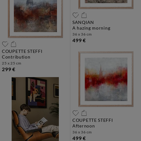
SANQIAN
a hazing morning
36 x 36 cm
499 €
COUPETTE STEFFI
contribution
25 x 25 cm
299 €
COUPETTE STEFFI
afternoon
36 x 36 cm
499 €