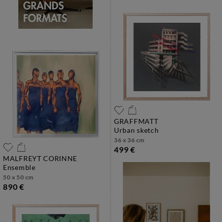
GRAFFMATT
urban sketch
36 x 36 cm
499 €
MALFREYT CORINNE
ensemble
50 x 50 cm
890 €