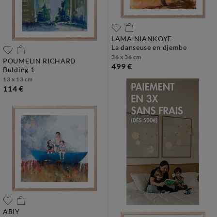
LAMA NIANKOYE
la danseuse en djembe
36 x 36 cm
POUMELIN RICHARD
499 €
bulding 1
13 x 13 cm
114 €
ABIY