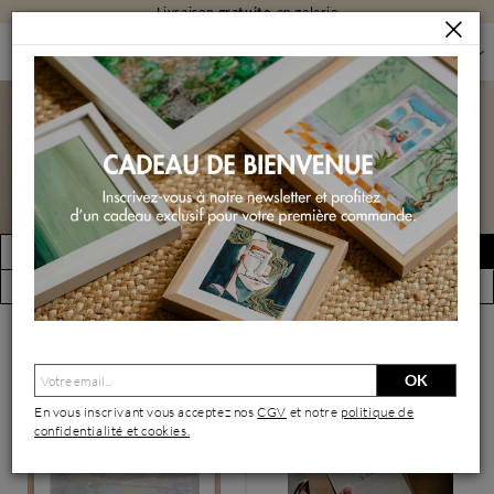
Livraison
gratuite
en galerie
PEINTURES
PEINTURES PAR FORMAT
PEINTURES PETIT FORMAT
Peintures petit format
FILTRER
Créer une alerte
(18930 œuvres)
Vue par artiste
OK
En vous inscrivant vous acceptez nos
CGV
et notre
politique de
confidentialité et cookies.