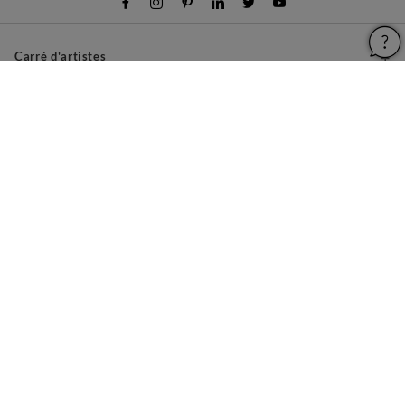
Carré d'artistes
Pour les artistes
Devenir franchisé
Pour les professionnels
À propos
Aide & Guides
Mentions légales
Conditions générales d'utilisation
Vie privée et cookies
Plan du site