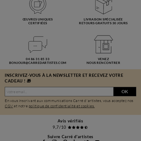
ŒUVRES UNIQUES
LIVRAISON SPÉCIALISÉE
CERTIFIÉES
RETOURS GRATUITS 30 JOURS
04 86 31 85 33
VENEZ
BONJOUR@CARREDARTISTES.COM
NOUS RENCONTRER
INSCRIVEZ-VOUS À LA NEWSLETTER ET RECEVEZ VOTRE
CADEAU ! 🎁
OK
En vous inscrivant aux communications Carré d'artistes, vous acceptez nos
CGV
et notre
politique de confidentialité et cookies.
Avis vérifiés
9,7/10
Suivre Carré d'artistes