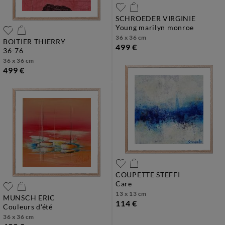
SCHROEDER VIRGINIE
young marilyn monroe
36 x 36 cm
BOITIER THIERRY
499 €
36-76
36 x 36 cm
499 €
COUPETTE STEFFI
care
13 x 13 cm
MUNSCH ERIC
114 €
couleurs d'été
36 x 36 cm