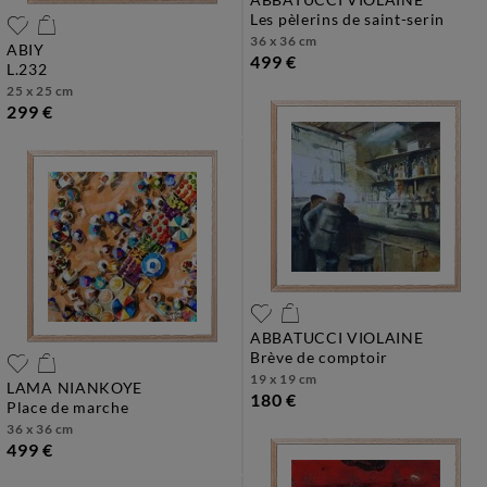
les pèlerins de saint-serin
36 x 36 cm
ABIY
499 €
l.232
25 x 25 cm
299 €
ABBATUCCI VIOLAINE
brève de comptoir
19 x 19 cm
LAMA NIANKOYE
180 €
place de marche
36 x 36 cm
499 €