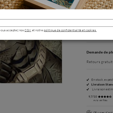
Sans cadre
 vous acceptez nos
CGV
et notre
politique de confidentialité et cookies.
1 980 €
Demande de pho
Retours gratuit
En stock, expé
Livraison Stan
Livraison esti
9,7/10
Avis vérifiés
Œuvres d’arti