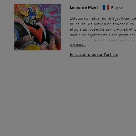
Lemoine Mael
France
Depuis son plus jeune âge, Mael Lem
peinture, un moyen de toucher les g
étudie au lycée Célony d'Aix-en-Pro
participe également à ses premiers f
Lourmarin ». Ayant conservé son âm
Lire plus ...
faisant référence à l'enfance et a
identifier facilement.
En savoir plus sur l'artiste