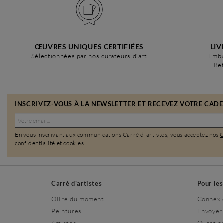
ŒUVRES UNIQUES CERTIFIÉES
LIV
Sélectionnées par nos curateurs d’art
Emba
Ret
INSCRIVEZ-VOUS À LA NEWSLETTER ET RECEVEZ VOTRE CADEA
En vous inscrivant aux communications Carré d'artistes, vous acceptez nos
confidentialité et cookies.
Carré d'artistes
Pour le
Offre du moment
Connexi
Peintures
Envoyer
Artistes
Questio