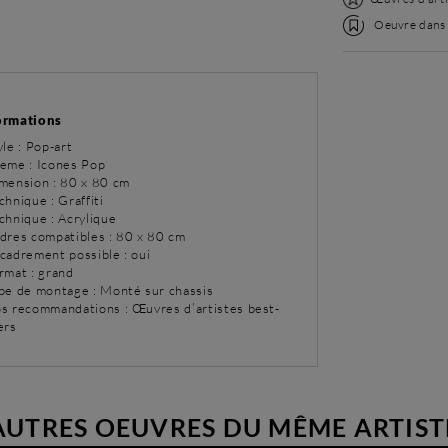
Oeuvre dans l
ormations
yle : Pop-art
eme : Icones Pop
imension : 80 x 80 cm
chnique : Graffiti
chnique : Acrylique
adres compatibles : 80 x 80 cm
ncadrement possible : oui
rmat : grand
ype de montage : Monté sur chassis
os recommandations : Œuvres d’artistes best-
ers
AUTRES OEUVRES DU MÊME ARTIST