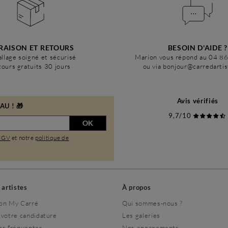
RAISON ET RETOURS
BESOIN D'AIDE ?
llage soigné et sécurisé
Marion vous répond au 04 8
ours gratuits 30 jours
ou via bonjour@carredarti
Avis vérifiés
U ! 🎁
9,7/10
OK
CGV
et notre
politique de
s artistes
À propos
on My Carré
Qui sommes-nous ?
 votre candidature
Les galeries
ns fréquentes
Nos engagements