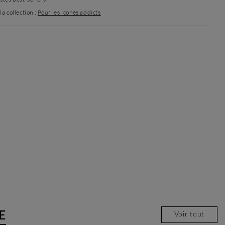
a collection :
Pour les icones addicts
E
Voir tout