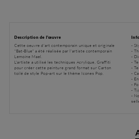
Description de l'œuvre
Inf
Cette oeuvre d'art contemporain unique et originale
-
St
"Bat-Blue" a été réalisée par l'artiste contemporain
-
Th
Lemoine Mael.
- D
L'artiste a utilisé les techniques Acrylique, Graffiti
-
Te
pour créer cette peinture grand format sur Carton
-
Te
toilé de style Pop-art sur le thème Icones Pop.
- C
- E
- Fo
- T
- N
sell