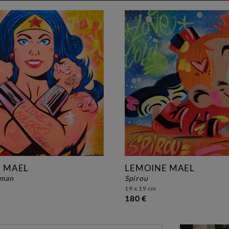
 MAEL
LEMOINE MAEL
oman
spirou
19 x 19 cm
180 €