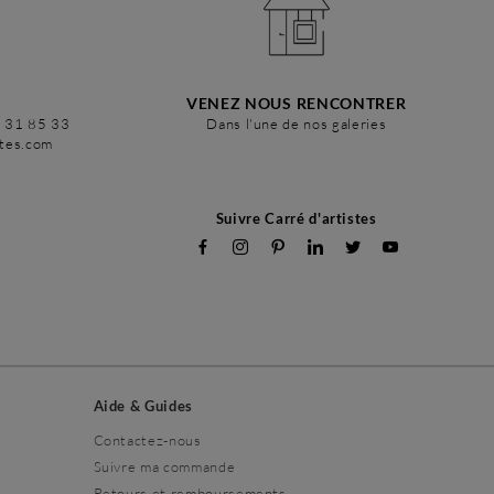
VENEZ NOUS RENCONTRER
6 31 85 33
Dans l'une de nos galeries
stes.com
Suivre Carré d'artistes
Aide & Guides
Contactez-nous
Suivre ma commande
Retours et remboursements