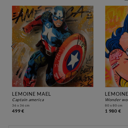
LEMOINE MAEL
LEMOINE
captain america
wonder w
36 x 36 cm
80 x 80 cm
499 €
1 980 €