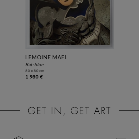
LEMOINE MAEL
bat-blue
80 x 80 cm
1 980 €