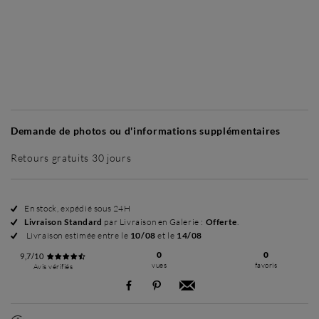
Sans cadre
Intemporel Mat
Intemporel Mat
Pr
+ 265 €
+ 265 €
Demande de photos ou d'informations supplémentaires
Retours gratuits 30 jours
En stock, expédié sous 24H
Livraison Standard
par Livraison en Galerie :
Offerte
.
Livraison estimée entre le
10/08
et le
14/08
0
0
9,7/10
vues
favoris
Avis vérifiés