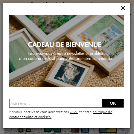
Carte cadeau
: Le plaisir de laisser choisir !
PEINTURES
PEINTURES PAR FORMAT
PEINTURES GRAND FORMAT
LES POTES
Peinture LES POTES par Mam | Tableau Pop-art Icones Pop
Minimaliste Noir & blanc Acrylique
OK
En vous inscrivant vous acceptez nos
CGV
et notre
politique de
confidentialité et cookies.