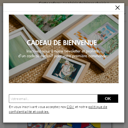
Carte cadeau
: Le plaisir de laisser choisir !
PEINTURES
PEINTURES PAR FORMAT
PEINTURES PETIT FORMAT
HAPPY FACE
Peinture Happy face par Revel | Tableau Pop-art Icones Pop
OK
En vous inscrivant vous acceptez nos
CGV
et notre
politique de
confidentialité et cookies.