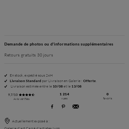
Sans cadre
Simplicité mat
Simplicité mat
Si
+ 70 €
+ 70 €
Demande de photos ou d'informations supplémentaires
Retours gratuits 30 jours
En stock, expédié sous 24H
Livraison Standard
par Livraison en Galerie :
Offerte
.
Livraison estimée entre le
10/08
et le
13/08
1 214
0
9,7/10
vues
favoris
Avis vérifiés
Actuellement exposé à :
Galerie d'art Carré d'artistes Lyon