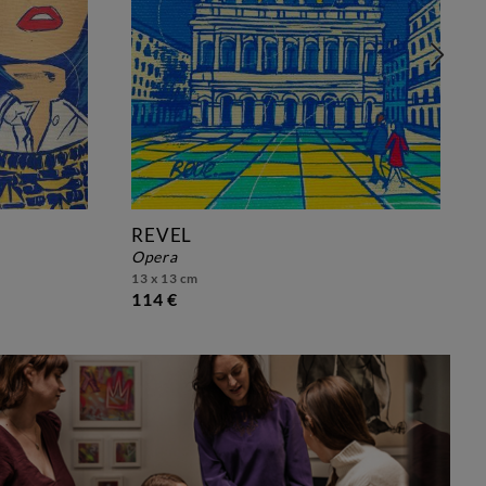
REVEL
opera
13 x 13 cm
114 €