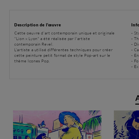
Description de l'œuvre
Inf
Cette oeuvre d'art contemporain unique et originale
-
St
"Lion x Lyon" a été réalisée par l'artiste
-
Th
contemporain Revel.
- D
L'artiste a utilisé différentes techniques pour créer
- C
cette peinture petit format de style Pop-art sur le
- E
thème Icones Pop.
- Fo
- Ex