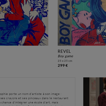
REVEL
boy game
25 x 25 cm
299 €
ophie porte un nom d'artiste à son image :
c ses crayons et ses pinceaux dans le restaurant
la chance d'intégrer une école d'art, mais