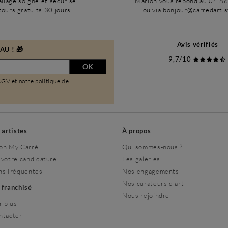
llage soigné et sécurisé
Marion vous répond au 04 8
ours gratuits 30 jours
ou via bonjour@carredarti
Avis vérifiés
U ! 🎁
9,7/10
OK
CGV
et notre
politique de
s artistes
À propos
on My Carré
Qui sommes-nous ?
 votre candidature
Les galeries
ns fréquentes
Nos engagements
Nos curateurs d'art
r franchisé
Nous rejoindre
r plus
ntacter