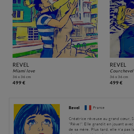
REVEL
REVEL
miami love
courchevel
36 x 36 cm
36 x 36 cm
499 €
499 €
Revel
France
Créatrice rêveuse au grand cœur, S
"Rêve!". Elle grandit en jouant ave
de sa mère. Plus tard, elle n'a pas 