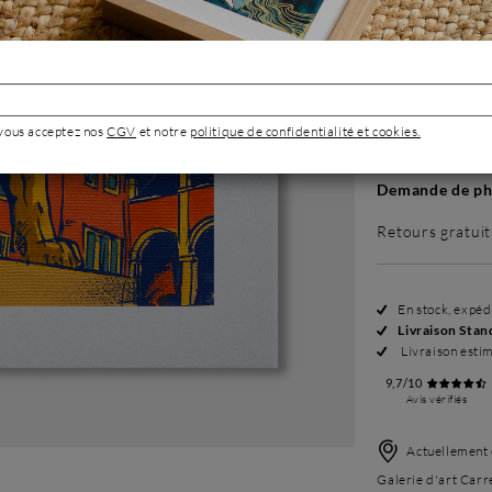
Sans cadre
180 €
 vous acceptez nos
CGV
et notre
politique de confidentialité et cookies.
Demande de pho
Retours gratuit
En stock, expé
Livraison Stan
Livraison esti
9,7/10
Avis vérifiés
Actuellement 
Galerie d'art Carr