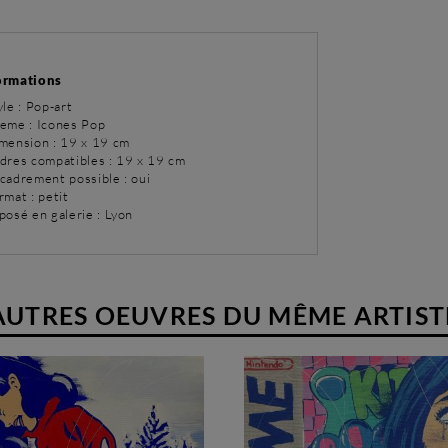
ormations
yle : Pop-art
eme : Icones Pop
imension : 19 x 19 cm
adres compatibles : 19 x 19 cm
ncadrement possible : oui
rmat : petit
posé en galerie : Lyon
AUTRES OEUVRES DU MÊME ARTIST