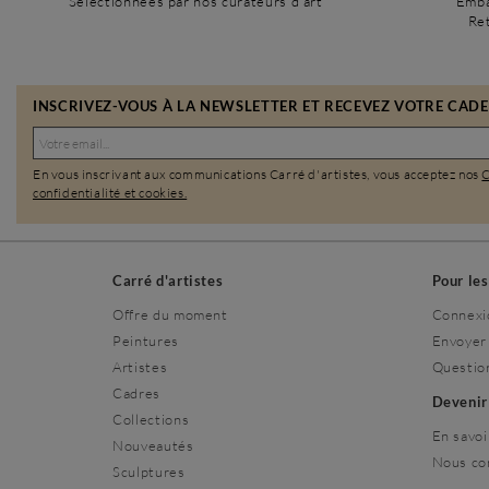
Sélectionnées par nos curateurs d’art
Emba
Ret
INSCRIVEZ-VOUS À LA NEWSLETTER ET RECEVEZ VOTRE CADEA
En vous inscrivant aux communications Carré d'artistes, vous acceptez nos
confidentialité et cookies.
Carré d'artistes
Pour le
Offre du moment
Connexi
Peintures
Envoyer
Artistes
Questio
Cadres
Deveni
Collections
En savoi
Nouveautés
Nous co
Sculptures