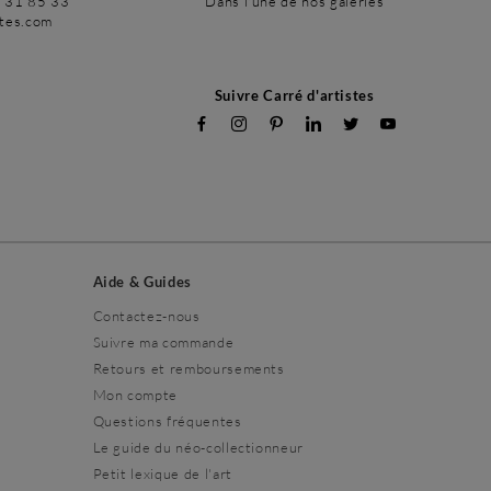
6 31 85 33
Dans l'une de nos galeries
stes.com
Suivre Carré d'artistes
Aide & Guides
Contactez-nous
Suivre ma commande
Retours et remboursements
Mon compte
Questions fréquentes
Le guide du néo-collectionneur
Petit lexique de l'art