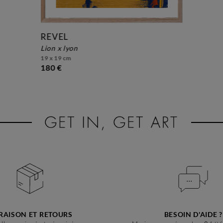
REVEL
lion x lyon
19 x 19 cm
180 €
RAISON ET RETOURS
BESOIN D'AIDE ?