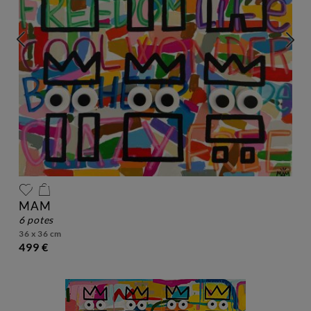
MAM
6 potes
36 x 36 cm
499 €