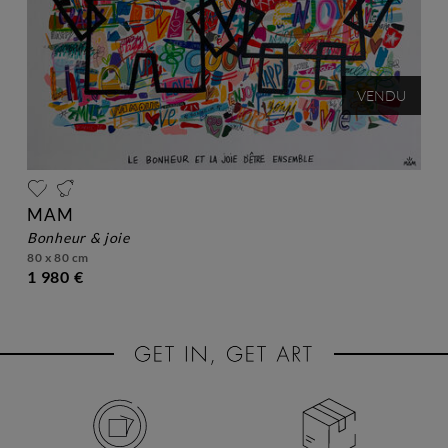
VENDU
MAM
bonheur & joie
80 x 80 cm
1 980 €