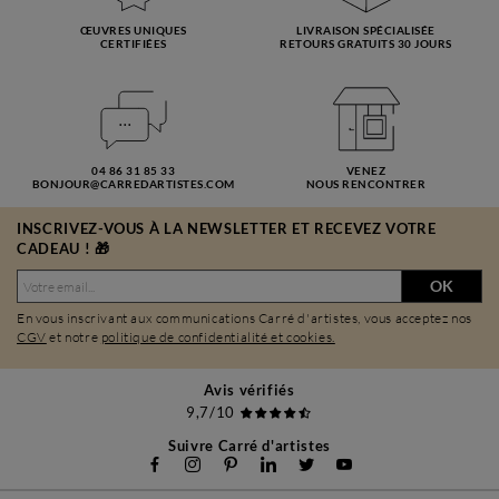
ŒUVRES UNIQUES
LIVRAISON SPÉCIALISÉE
CERTIFIÉES
RETOURS GRATUITS 30 JOURS
04 86 31 85 33
VENEZ
BONJOUR@CARREDARTISTES.COM
NOUS RENCONTRER
INSCRIVEZ-VOUS À LA NEWSLETTER ET RECEVEZ VOTRE
CADEAU ! 🎁
OK
En vous inscrivant aux communications Carré d'artistes, vous acceptez nos
CGV
et notre
politique de confidentialité et cookies.
Avis vérifiés
9,7/10
Suivre Carré d'artistes