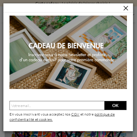
Carte cadeau
: Le plaisir de laisser choisir !
PEINTURES
PEINTURES PAR FORMAT
PEINTURES GRAND FORMAT
BONHEUR & JOIE
Peinture BONHEUR & JOIE par Mam | Tableau Street Art
Société Icones Pop Minimaliste Acrylique Collage
OK
En vous inscrivant vous acceptez nos
CGV
et notre
politique de
confidentialité et cookies.