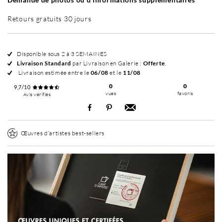
Retours gratuits 30 jours
Disponible sous 2 à 3 SEMAINES
Livraison Standard
par Livraison en Galerie :
Offerte
.
Livraison estimée entre le
06/08
et le
11/08
0
0
9,7/10
vues
favoris
Avis vérifiés
Œuvres d’artistes best-sellers