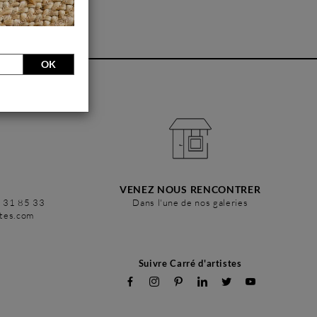
OK
VENEZ NOUS RENCONTRER
6 31 85 33
Dans l'une de nos galeries
stes.com
Suivre Carré d'artistes