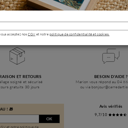
 vous acceptez nos
CGV
et notre
politique de confidentialité et cookies.
RAISON ET RETOURS
BESOIN D'AIDE ?
llage soigné et sécurisé
Marion vous répond au 04 8
ours gratuits 30 jours
ou via bonjour@carredarti
Avis vérifiés
U ! 🎁
9,7/10
OK
CGV
et notre
politique de