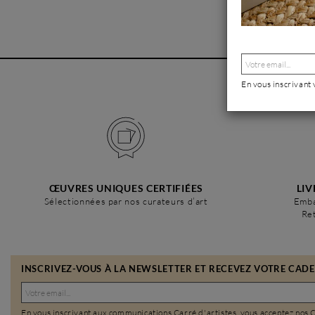
En vous inscrivant
ŒUVRES UNIQUES CERTIFIÉES
LIV
Sélectionnées par nos curateurs d’art
Emba
Ret
INSCRIVEZ-VOUS À LA NEWSLETTER ET RECEVEZ VOTRE CADEA
En vous inscrivant aux communications Carré d'artistes, vous acceptez nos