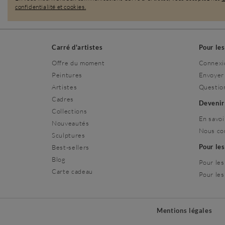
confidentialité et cookies.
Carré d'artistes
Pour le
Offre du moment
Connexi
Peintures
Envoyer
Artistes
Questio
Cadres
Deveni
Collections
En savoi
Nouveautés
Nous co
Sculptures
Pour le
Best-sellers
Blog
Pour les
Carte cadeau
Pour les
Mentions légales