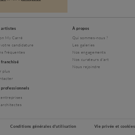
s artistes
À propos
on My Carré
Qui sommes-nous ?
 votre candidature
Les galeries
ns fréquentes
Nos engagements
Nos curateurs d'art
r franchisé
Nous rejoindre
r plus
ntacter
s professionnels
 entreprises
 architectes
Conditions générales d'utilisation
Vie privée et cookie