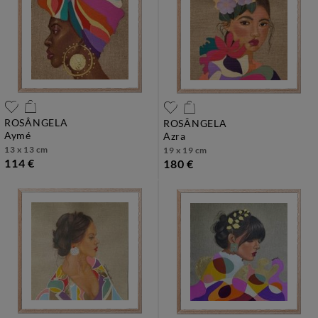
ROSÂNGELA
ROSÂNGELA
aymé
azra
13 x 13 cm
19 x 19 cm
114 €
180 €