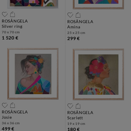
ROSÂNGELA
ROSÂNGELA
silver ring
amina
70 x 70 cm
25 x 25 cm
1 520 €
299 €
ROSÂNGELA
ROSÂNGELA
josie
scarlett
36 x 36 cm
19 x 19 cm
499 €
180 €