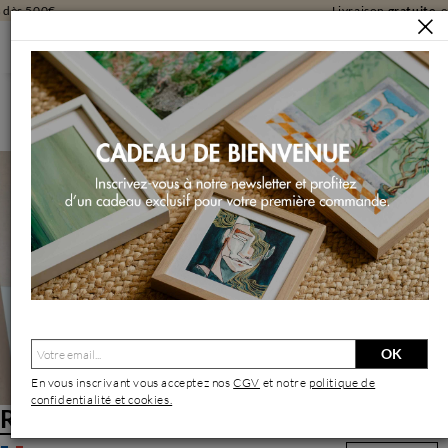
Livraison
gratuite
en galerie
ARTISTES
ROSÂNGELA
Rosângela | Artiste Contemporain : Oeuvres & Biographie
OK
En vous inscrivant vous acceptez nos
CGV
et notre
politique de
confidentialité et cookies.
Rosângela