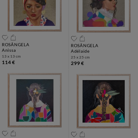
ROSÂNGELA
ROSÂNGELA
anissa
adélaïde
13 x 13 cm
25 x 25 cm
114 €
299 €