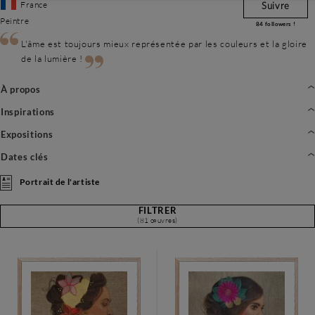
France
Suivre
Peintre
84
followers !
L'âme est toujours mieux représentée par les couleurs et la gloire
de la lumière !
À propos
Inspirations
Expositions
Dates clés
Portrait de l'artiste
FILTRER
(81 œuvres)