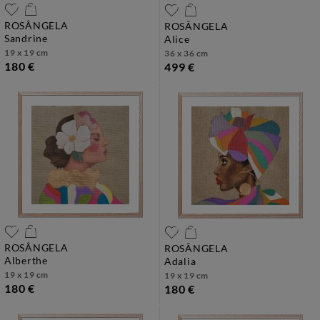
ROSÂNGELA
ROSÂNGELA
sandrine
alice
19 x 19 cm
36 x 36 cm
180 €
499 €
ROSÂNGELA
ROSÂNGELA
alberthe
adalia
19 x 19 cm
19 x 19 cm
180 €
180 €