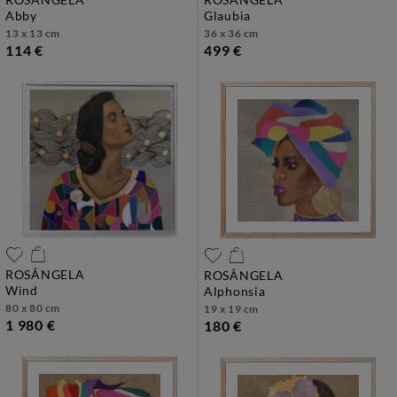
abby
glaubia
13 x 13 cm
36 x 36 cm
114 €
499 €
ROSÂNGELA
ROSÂNGELA
wind
alphonsia
80 x 80 cm
19 x 19 cm
1 980 €
180 €