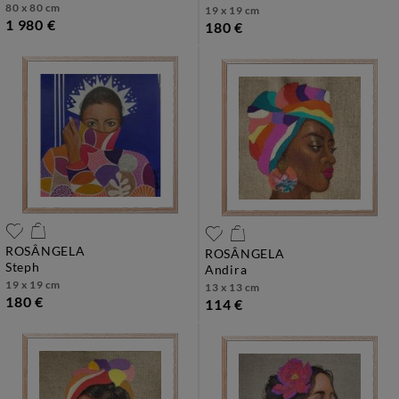
80 x 80 cm
19 x 19 cm
1 980 €
180 €
ROSÂNGELA
ROSÂNGELA
steph
andira
19 x 19 cm
13 x 13 cm
180 €
114 €