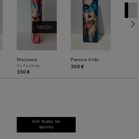
VENDU
marianne
pensive frida
7 x 7 x 19 cm
350 €
150 €
Voir toutes les
œuvres