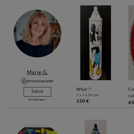
Marie G.
Artiste best seller
what ?
cat3 balade en
Suivre
7 x 7 x 19 cm
ro
150 €
193
followers !
65