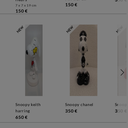
150 €
7 x 7 x 19 cm
150 €
snoopy keith
snoopy chanel
snoop
350 €
350 €
harring
650 €