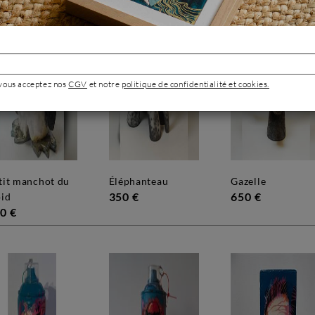
 vous acceptez nos
CGV
et notre
politique de confidentialité et cookies.
éléphanteau
gazelle
350 €
650 €
oid
0 €