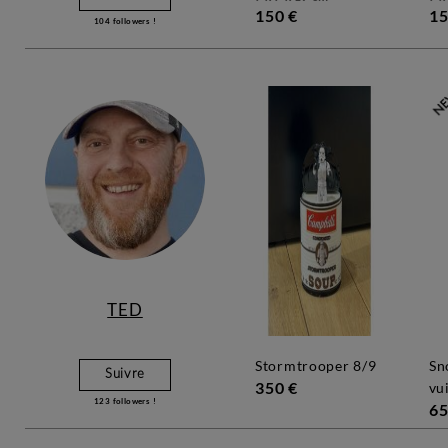
150 €
15
104
followers !
TED
stormtrooper 8/9
snoopy louis
Suivre
350 €
vu
123
followers !
65