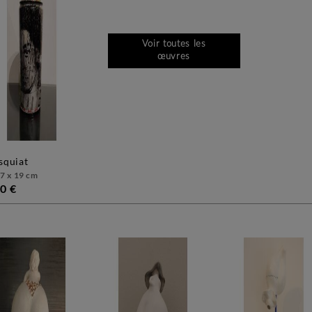
Voir toutes les
œuvres
asquiat
 7 x 19 cm
0 €