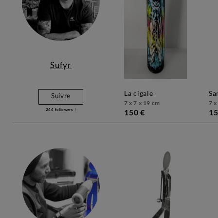
Sufyr
la cigale
s
Suivre
7 x 7 x 19 cm
7 x
244
followers !
150 €
15