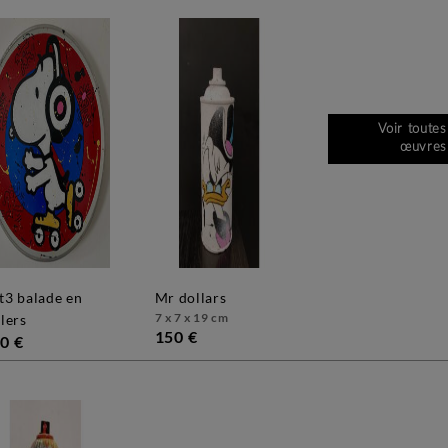
Voir toutes
œuvres
mr dollars
7 x 7 x 19 cm
llers
150 €
0 €