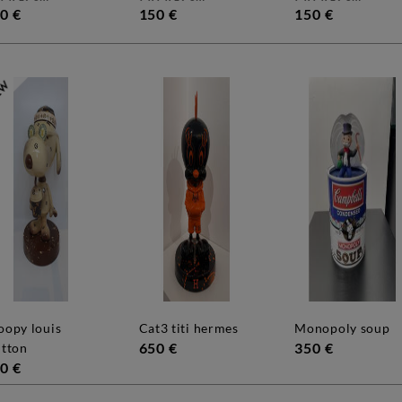
0 €
150 €
150 €
cat3 titi hermes
monopoly soup
650 €
350 €
itton
0 €