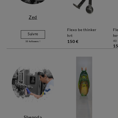
Zed
flexo be thinker
flexo be desperate
Suivre
hrt
hn
150 €
40 
55
followers !
15
Shenoda