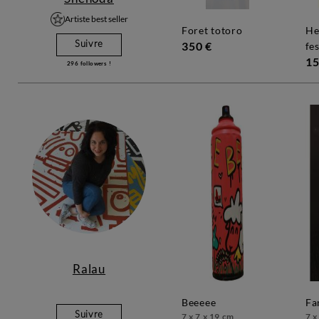
Artiste best seller
foret totoro
hello kitty neon
350 €
Suivre
fes
15
296
followers !
Ralau
beeeee
f
Suivre
7 x 7 x 19 cm
7 x