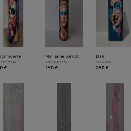
anta muerte
marianne bardot
dali
 7 x 19 cm
7 x 7 x 19 cm
10x22x5
0 €
150 €
350 €