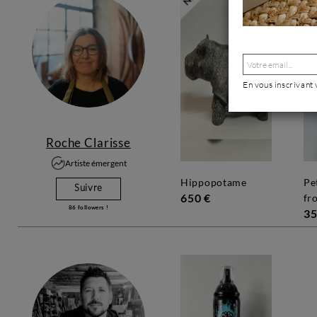
En vous inscrivant
Roche Clarisse
Artiste émergent
hippopotame
petit manchot du
Suivre
650 €
fr
86
followers !
35