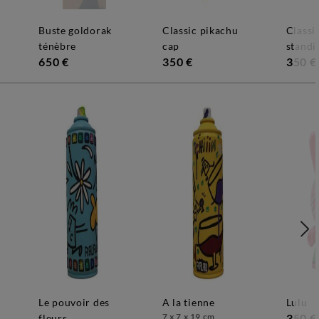
buste goldorak
classic pikachu
classic kid goku
ténèbre
cap
standi
650 €
350 €
350 €
le pouvoir des
a la tienne
lulu
7 x 7 x 19 cm
350 €
fleurs