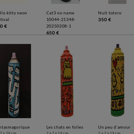
cat3 no name
nuit totoro
350 €
tival
10044-21348-
0 €
20250208-1
650 €
antasmagorique
les chats en folies
un peu d'amour
 7 x 19 cm
7 x 7 x 19 cm
7 x 7 x 19 cm