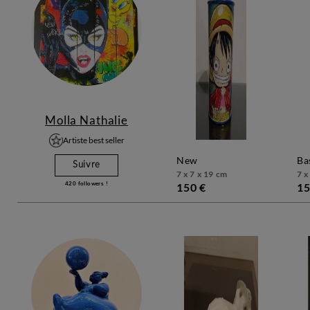
Molla Nathalie
Artiste best seller
new
b
Suivre
7 x 7 x 19 cm
7 x
420
followers !
150 €
15