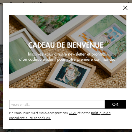
Livraison
gratuite
en galerie
ARTISTES
SKACHKOV VICTOR
Skachkov Victor | Artiste Contemporain : Oeuvres & Biographie
OK
En vous inscrivant vous acceptez nos
CGV
et notre
politique de
confidentialité et cookies.