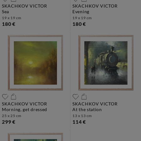
SKACHKOV VICTOR
SKACHKOV VICTOR
sea
evening
19 x 19 cm
19 x 19 cm
180 €
180 €
SKACHKOV VICTOR
SKACHKOV VICTOR
morning, get dressed
at the station
25 x 25 cm
13 x 13 cm
299 €
114 €