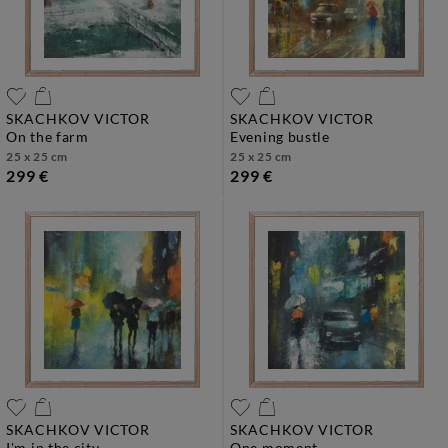
SKACHKOV VICTOR
SKACHKOV VICTOR
on the farm
evening bustle
25 x 25 cm
25 x 25 cm
299 €
299 €
SKACHKOV VICTOR
SKACHKOV VICTOR
i'm in the city
one moment