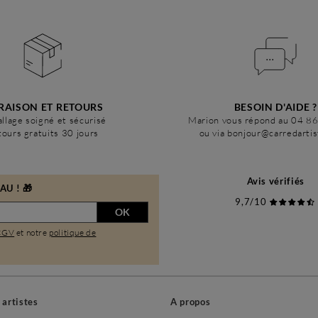
RAISON ET RETOURS
BESOIN D'AIDE ?
llage soigné et sécurisé
Marion vous répond au 04 8
ours gratuits 30 jours
ou via bonjour@carredarti
Avis vérifiés
U ! 🎁
9,7/10
OK
CGV
et notre
politique de
s artistes
A propos