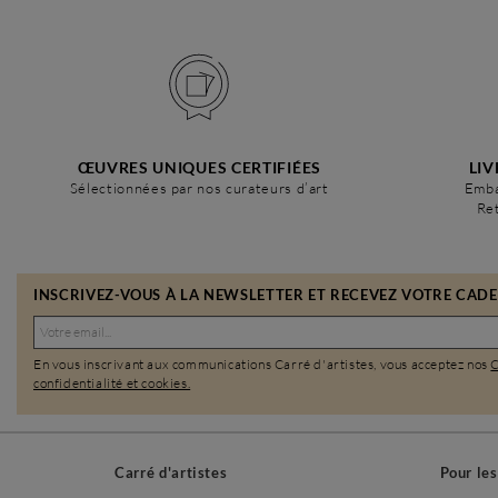
ŒUVRES UNIQUES CERTIFIÉES
LIV
Sélectionnées par nos curateurs d’art
Emba
Ret
INSCRIVEZ-VOUS À LA NEWSLETTER ET RECEVEZ VOTRE CADEA
En vous inscrivant aux communications Carré d'artistes, vous acceptez nos
confidentialité et cookies.
Carré d'artistes
Pour le