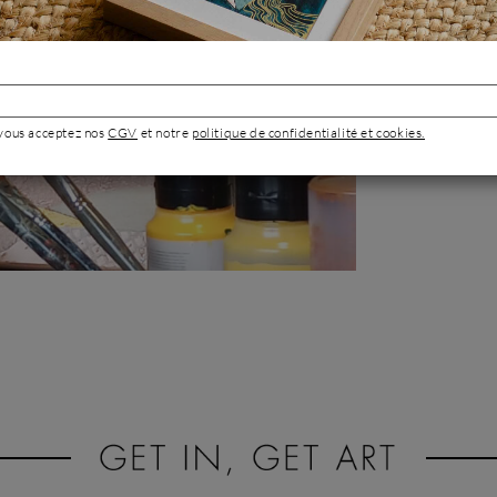
s'épanouit très vi
la vie en agenc
destination des 
L'artiste s'ins
l'enseignement et
à la peinture.
 vous acceptez nos
CGV
et notre
politique de confidentialité et cookies.
Portrait de 