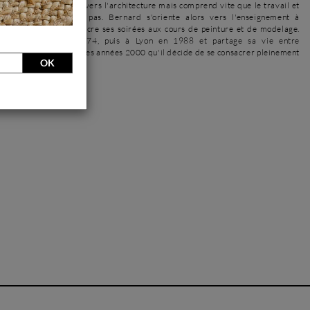
te. Il s'oriente ensuite vers l'architecture mais comprend vite que le travail et
e ne lui conviennent pas. Bernard s'oriente alors vers l'enseignement à
jeunes enfants et consacre ses soirées aux cours de peinture et de modelage.
talle à Grenoble en 1974, puis à Lyon en 1988 et partage sa vie entre
 l'art. C'est au milieu des années 2000 qu'il décide de se consacrer pleinement
OK
l'artiste